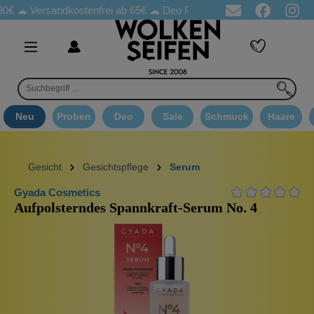
Versandkostenfrei ab 65€
☁ Deo Proben in jeder Bestellung
☁ G
Neu
Proben
Deo
Sale
Schmuck
Haare
Gesicht
Gesichtspflege
Serum
Gyada Cosmetics
Aufpolsterndes Spannkraft-Serum No. 4