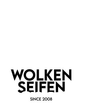
Wolkenseifen
Face Roller
Edelsteinspatel - Mini
Rosenquarz
Gua Sha Grüne Jade
für jede Haut
beruhigend
zur Entspannung
Geschenkidee
regt den Lymphfluss an
durchblutungsfördernd
1 Stück
1 Stück
Inhalt:
Inhalt:
19,99 €*
9,99 €*