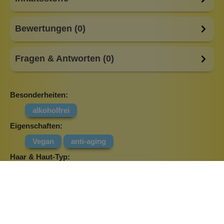
Bewertungen (0)
Fragen & Antworten (0)
Besonderheiten:
alkoholfrei
Eigenschaften:
Vegan
anti-aging
Haar & Haut-Typ:
feuchtigkeitsarme Haut
reife Haut
sensible Haut
trockene Haut
Marke:
Gyada Cosmetics