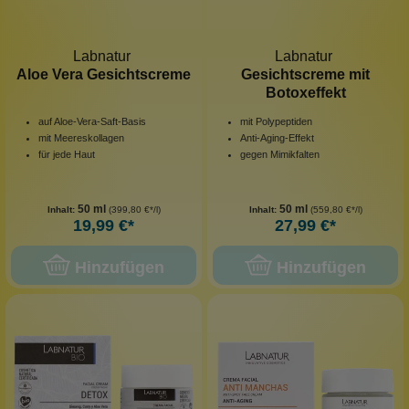
Labnatur
Labnatur
Aloe Vera Gesichtscreme
Gesichtscreme mit
Botoxeffekt
auf Aloe-Vera-Saft-Basis
mit Polypeptiden
mit Meereskollagen
Anti-Aging-Effekt
für jede Haut
gegen Mimikfalten
50 ml
50 ml
Inhalt:
(399,80 €*/l)
Inhalt:
(559,80 €*/l)
19,99 €*
27,99 €*
Hinzufügen
Hinzufügen