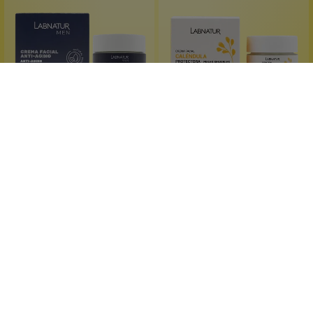
Labnatur
Labnatur
Männer-Gesichtscreme
Ringelblumen-
Gesichtscreme
bei rissiger Haut
mit Calendula-Extrakt
mit rotem Ginseng
für empfindliche Haut
mit Meereskollagen
mit Meereskollagen
50 ml
50 ml
Inhalt:
(419,80 €*/l)
Inhalt:
(399,80 €*/l)
20,99 €*
19,99 €*