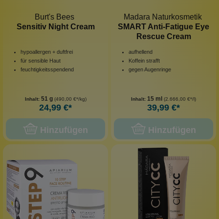
Burt's Bees
Madara Naturkosmetik
Sensitiv Night Cream
SMART Anti-Fatigue Eye
Rescue Cream
hypoallergen + duftfrei
aufhellend
für sensible Haut
Koffein strafft
feuchtigkeitsspendend
gegen Augenringe
51 g
15 ml
Inhalt:
(490,00 €*/kg)
Inhalt:
(2.666,00 €*/l)
24,99 €*
39,99 €*
Hinzufügen
Hinzufügen