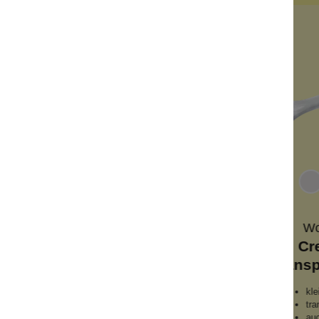
Wolkenseifen
Wo
tel
Cremespatel
Cr
farblos
transparent farblos
transp
ch
klein + praktisch
kle
ptik
transparente Optik
tra
ngs
auch für Peelings
auc