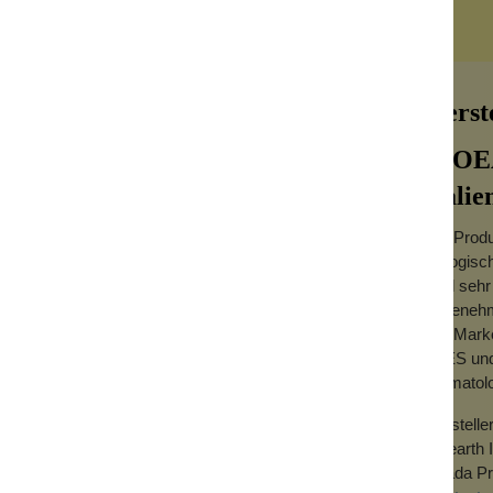
Herst
BIOEA
Italie
Die Produ
r Nacht. Sie ist für alle Hauttypen geeignet
biologisc
sind sehr
er Kosmetik. Aber was ist das genau und wie
angenehm
Die Marke
nd erschlaffter Haut einsetzt wird. Es kann
SLES und 
en. Es ist sozusagen ein Antioxidans gegen
dermatol
ielen, vielen Jahren in der
Herstelle
Bioearth I
orneozyten, und unterstützt so den
Strada Pr
ion von gesunden Hautzellen anregt, ist es