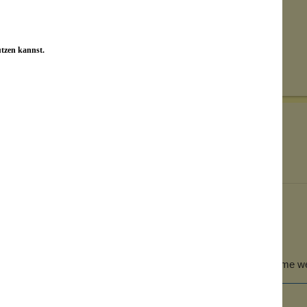
utzen kannst.
Bewertungen nur in der aktuellen Sprache anzeigen.
October 13, 2023 20:47
Von: Schmitz Anja
Gesichtscreme
In der Beschreibung steht zarter Duft. Leider riecht die Creme