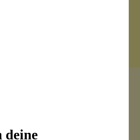
Senden
on unseren Kunden beantwortet werden.
n deine