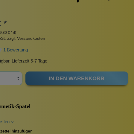
Pinzetten
Pomade
Insektenstiche
Sonnenschutz
 *
Taschen
9,80 € * /l)
rscrub
Körperpuder
wSt. zzgl. Versandkosten
urbeutel
Pinsel
1 Bewertung
Nachfüllpackungen
Haargummis und Spangen
gbar, Lieferzeit 5-7 Tage
Rasur
IN DEN WARENKORB
Sonnenschutz
metik-Spatel
osten
ettel hinzufügen