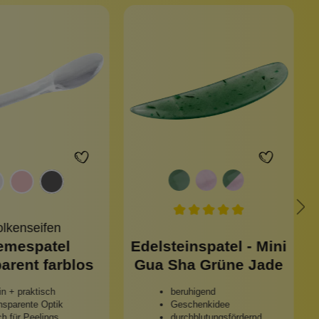
lkenseifen
emespatel
Edelsteinspatel - Mini
arent farblos
Gua Sha Grüne Jade
in + praktisch
beruhigend
nsparente Optik
Geschenkidee
h für Peelings
durchblutungsfördernd