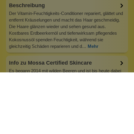
Beschreibung
Der Vitamin-Feuchtigkeits-Conditioner repariert, glättet und
entfernt Kräuselungen und macht das Haar geschmeidig.
Die Haare glänzen wieder und sehen gesund aus.
Kostbares Erdbeerkernöl und tiefenwirksam pflegendes
Kokosnussöl spenden Feuchtigkeit, während sie
gleichzeitig Schäden reparieren und d…
Mehr
Info zu Mossa Certified Skincare
Es begann 2014 mit wilden Beeren und ist bis heute dabei
geblieben: Beste Beeren bedeuten beste Vitamine und
Nährstoffe für deine Haut! Wir lieben Wellness, gesunde
Entscheidungen und periodisieren authentische
Beziehungen im Leben. Wir kümmern uns um andere, uns
selbst, unsere Haut und unsere Umw…
Inhaltsstoffe