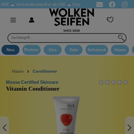
☁
Versandkostenfrei ab 65€
☁ Deo Proben in jeder Bestellung
☁ 
Neu
Proben
Deo
Sale
Schmuck
Haare
Haare
Conditioner
Mossa Certified Skincare
Vitamin Conditioner