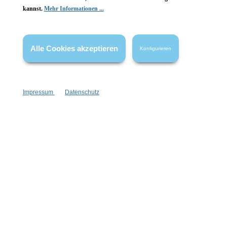
kannst.
Mehr Informationen ...
Vertrag widerrufen
* Alle Preise inkl. gesetzl. Mehrwertsteuer zzgl.
Versandkosten
,
Alle Cookies akzeptieren
Konfigurieren
wenn nicht anders angegeben.
Impressum
Datenschutz