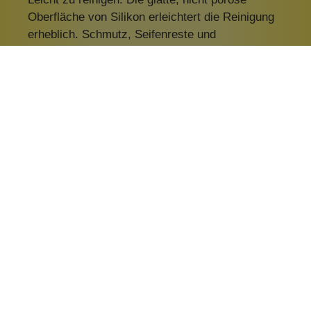
Oberfläche von Silikon erleichtert die Reinigung
erheblich. Schmutz, Seifenreste und
Kalkablagerungen lassen sich mühelos
abwischen oder abspülen.
Langlebigkeit: Silikon ist sehr langlebig und
widersteht gut den Einflüssen von Feuchtigkeit
und Temperaturschwankungen. Eine
Seifenablage aus Silikon behält ihre Form und
Farbe über einen langen Zeitraum, was das
Material zu einer der nachhaltigsten
Möglichkeiten für die Aufbewahrung von
Naturseife macht.
Rutschfestigkeit: Die gummiartige Textur von
Silikon sorgt für Rutschfestigkeit. Deine Seife
bleibt sicher platziert, ohne zu verrutschen oder
herunterzufallen.