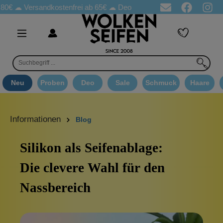
0€ ☁
Versandkostenfrei ab 65€
☁ Deo Proben in jeder Bestellung
Neu
Proben
Deo
Sale
Schmuck
Haare
Informationen
Blog
Silikon als Seifenablage:
Die clevere Wahl für den
Nassbereich