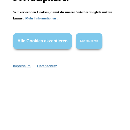
Wir verwenden Cookies, damit du unsere Seite bestmöglich nutzen
1 Stück
1 Stück
kannst.
Mehr Informationen ...
Inhalt:
Inhalt:
9,99 €*
8,99 €*
Hinzufügen
Hinzufügen
Alle Cookies akzeptieren
Konfigurieren
Impressum
Datenschutz
Newsletter abonnieren!