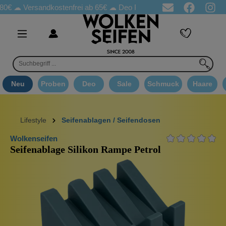
rsandkostenfrei ab 65€
☁ Deo Proben in jeder Bestellung
☁ Go
Neu
Proben
Deo
Sale
Schmuck
Haare
Lifestyle
Seifenablagen / Seifendosen
Wolkenseifen
Seifenablage Silikon Rampe Petrol