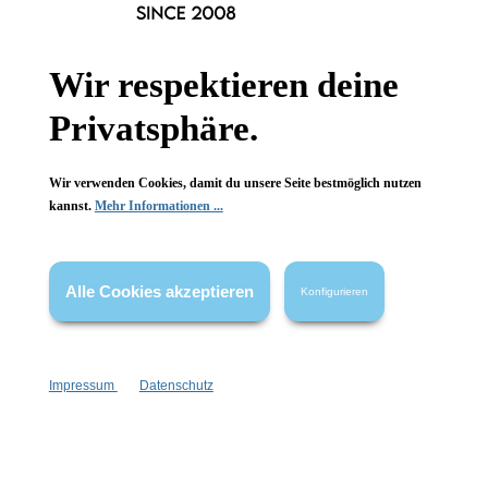
Informationen
Wir respektieren deine
Gesetzliche Informationen
Privatsphäre.
Wissenswertes
FAQ
Wir verwenden Cookies, damit du unsere Seite bestmöglich nutzen
kannst.
Mehr Informationen ...
Alle Cookies akzeptieren
Konfigurieren
Vertrag widerrufen
* Alle Preise inkl. gesetzl. Mehrwertsteuer zzgl.
Versandkosten
,
Impressum
Datenschutz
wenn nicht anders angegeben.