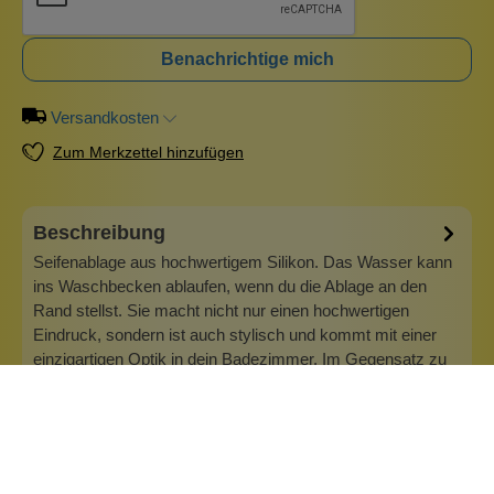
Benachrichtige mich
Versandkosten
Zum Merkzettel hinzufügen
Beschreibung
Seifenablage aus hochwertigem Silikon. Das Wasser kann
ins Waschbecken ablaufen, wenn du die Ablage an den
Rand stellst. Sie macht nicht nur einen hochwertigen
Eindruck, sondern ist auch stylisch und kommt mit einer
einzigartigen Optik in dein Badezimmer. Im Gegensatz zu
einer Holzablage ist diese…
Mehr
Info zu Wolkenseifen
Wolkenseifen ist ein Familienunternehmen. Gegründet