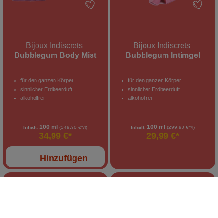
Bijoux Indiscrets
Bijoux Indiscrets
Bubblegum Body Mist
Bubblegum Intimgel
für den ganzen Körper
für den ganzen Körper
sinnlicher Erdbeerduft
sinnlicher Erdbeerduft
alkoholfrei
alkoholfrei
100 ml
100 ml
Inhalt:
(349,90 €*/l)
Inhalt:
(299,90 €*/l)
34,99 €*
29,99 €*
Hinzufügen