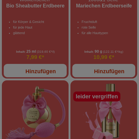
Bio Sheabutter Erdbeere
Mariechen Erdbeerseife
für Körper & Gesicht
Fruchtduft
für jede Haut
rote Seife
glättend
für alle Hauttypen
25 ml
90 g
Inhalt:
(319,60 €*/l)
Inhalt:
(122,11 €*/kg)
7,99 €*
10,99 €*
Hinzufügen
Hinzufügen
leider vergriffen