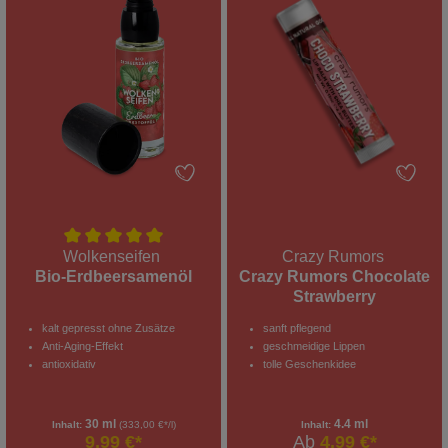
Wolkenseifen
Crazy Rumors
Bio-Erdbeersamenöl
Crazy Rumors Chocolate
Strawberry
kalt gepresst ohne Zusätze
sanft pflegend
Anti-Aging-Effekt
geschmeidige Lippen
antioxidativ
tolle Geschenkidee
30 ml
4.4 ml
Inhalt:
(333,00 €*/l)
Inhalt:
9,99 €*
Ab
4,99 €*