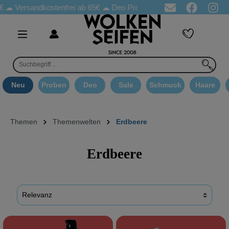
Versandkostenfrei ab 65€
☁ Deo Proben in jeder Bestellung
☁ 
Neu
Proben
Deo
Sale
Schmuck
Haare
Themen
Themenwelten
Erdbeere
Erdbeere