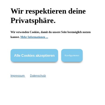
Wir respektieren deine
Privatsphäre.
Mossa Certified Skincare
Meander
Wir verwenden Cookies, damit du unsere Seite bestmöglich nutzen
Strawberry Lip Balm
Blumenmädchen
kannst.
Mehr Informationen ...
Erdbeere
mit Sheabutter
himmlische Deko
100 % natürlich
Geschenkidee
Alle Cookies akzeptieren
mit Erdbeersamenöl
handgefertigt
Konfigurieren
4.5 g
1 Stück
Inhalt:
Inhalt:
7,99 €*
13,99 €*
Impressum
Datenschutz
Hinzufügen
Hinzufügen
leider vergriffen