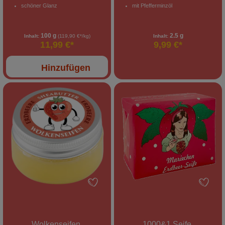
schöner Glanz
mit Pfefferminzöl
100 g
2.5 g
Inhalt:
(119,90 €*/kg)
Inhalt:
11,99 €*
9,99 €*
Hinzufügen
Wolkenseifen
1000&1 Seife