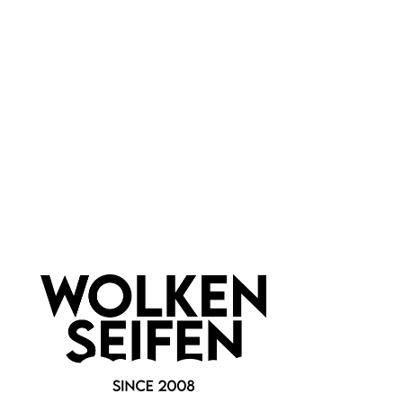
Wolkenseifen
Crazy Rumors
Lippenbalsam Bubblegum
Crazy Rumors Strawberry
Candy
Yummie
süße Erdbeere
leckere Pflege
Sommer-Aroma
nostalgische Dose
mit Jojobaöl
10 ml
4.4 ml
Inhalt:
(899,00 €*/l)
Inhalt:
8,99 €*
Ab
4,99 €*
Hinzufügen