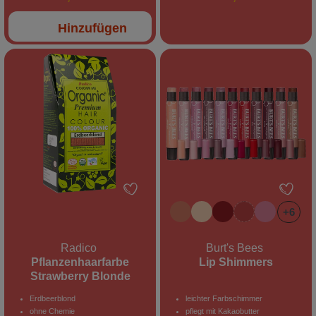
Hinzufügen
+
6
Radico
Burt's Bees
Pflanzenhaarfarbe
Lip Shimmers
Strawberry Blonde
Erdbeerblond
leichter Farbschimmer
ohne Chemie
pflegt mit Kakaobutter