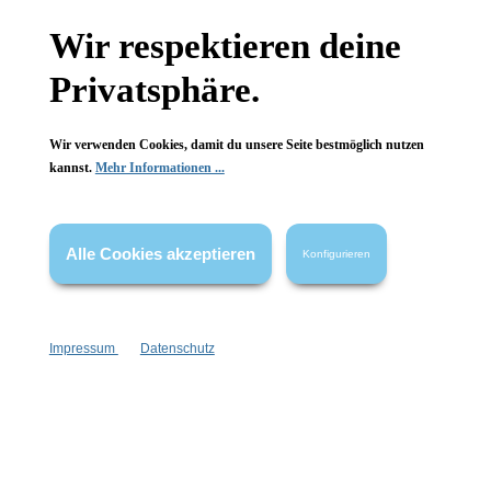
Wir respektieren deine
Wissenswertes
Privatsphäre.
FAQ
Wir verwenden Cookies, damit du unsere Seite bestmöglich nutzen
kannst.
Mehr Informationen ...
Vertrag widerrufen
Alle Cookies akzeptieren
Konfigurieren
* Alle Preise inkl. gesetzl. Mehrwertsteuer zzgl.
Versandkosten
,
wenn nicht anders angegeben.
Impressum
Datenschutz