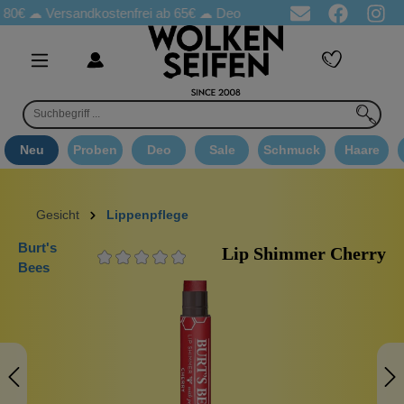
☁
Versandkostenfrei ab 65€
☁ Deo Proben in jeder Bestellung
☁ 
Neu
Proben
Deo
Sale
Schmuck
Haare
Gesicht
Lippenpflege
Burt's
Lip Shimmer Cherry
Bees