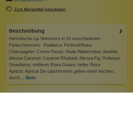
Zum Merkzettel hinzufügen
Beschreibung
Himmlische Lip Shimmers in 10 verschiedenen
Farbschimmern: Radiance: Perlmutt/Natur
Champagner: Creme Peony: Nude Watermelon: dunkles
Altrosa Caramel: Caramel Rhubarb: Altrosa Fig: Rotbraun
Strawberry: mittleres Rosa Guave: helles Rosa
Apricot: Apricot Die Lipshimmers geben einen leichten,
durch…
Mehr
Info zu Burt's Bees
Burt`s Bees bei Wolkenseifen - Naturkosmetik aus den
USA! Kosmetik von Burt´s Bees ist frei von unnützen
Chemikalien wie Petrochemikalien, Phthalaten, Parabenen
und Natriumlaurylethersulfat. Abgesehen davon scheut sich
der amerikanische Produzent nicht davor, auch in den