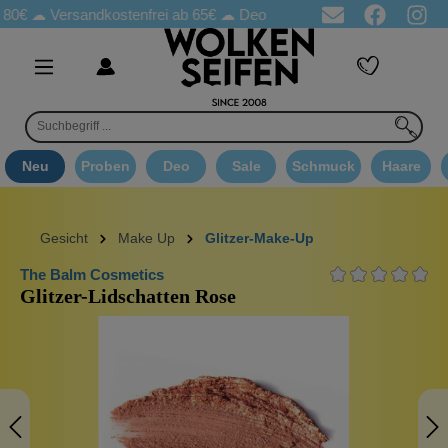
80€ ☁
Versandkostenfrei ab 65€
☁ Deo Proben in jeder Bestellung
Neu
Proben
Deo
Sale
Schmuck
Haare
Gesicht
Make Up
Glitzer-Make-Up
The Balm Cosmetics
Glitzer-Lidschatten Rose