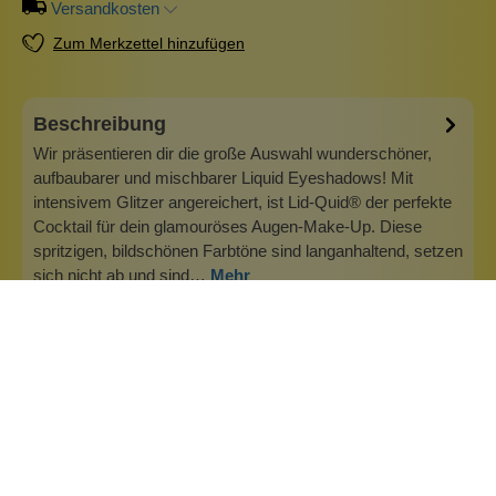
Versandkosten
Zum Merkzettel hinzufügen
Beschreibung
Wir präsentieren dir die große Auswahl wunderschöner,
aufbaubarer und mischbarer Liquid Eyeshadows! Mit
intensivem Glitzer angereichert, ist Lid-Quid® der perfekte
Cocktail für dein glamouröses Augen-Make-Up. Diese
spritzigen, bildschönen Farbtöne sind langanhaltend, setzen
sich nicht ab und sind…
Mehr
Info zu The Balm Cosmetics
Willkommen bei theBalm, wo wir an den ultimativen
Glamour glauben: sich gut fühlen und unglaublich
aussehen, das bedeutet, dass man aus den richtigen
Gründen alle Blicke auf sich zieht. Selbstvertrauen ist eine
wunderschöne Farbe an dir – es bringt deine Augen wirklich
zur Geltung. Unsere Mission i…