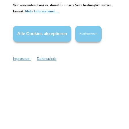
Wir verwenden Cookies, damit du unsere Seite bestmöglich nutzen
kannst.
Mehr Informationen ...
Vertrag widerrufen
* Alle Preise inkl. gesetzl. Mehrwertsteuer zzgl.
Versandkosten
,
Alle Cookies akzeptieren
Konfigurieren
wenn nicht anders angegeben.
Impressum
Datenschutz