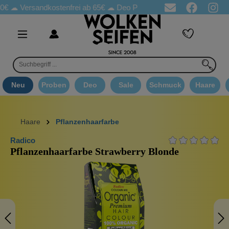
ersandkostenfrei ab 65€
☁ Deo Proben in jeder Bestellung
☁ G
Neu
Proben
Deo
Sale
Schmuck
Haare
Haare
Pflanzenhaarfarbe
Radico
Pflanzenhaarfarbe Strawberry Blonde