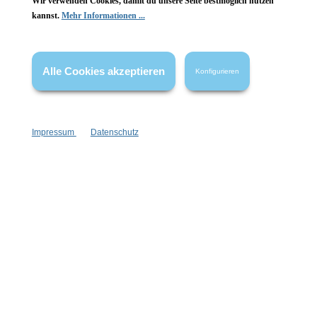
Wir verwenden Cookies, damit du unsere Seite bestmöglich nutzen
Gesetzliche Informationen
kannst.
Mehr Informationen ...
Wissenswertes
Alle Cookies akzeptieren
FAQ
Konfigurieren
Impressum
Datenschutz
Vertrag widerrufen
* Alle Preise inkl. gesetzl. Mehrwertsteuer zzgl.
Versandkosten
,
wenn nicht anders angegeben.