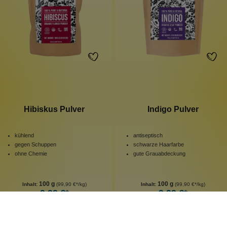
Hibiskus Pulver
Indigo Pulver
kühlend
antiseptisch
gegen Schuppen
schwarze Haarfarbe
ohne Chemie
gute Grauabdeckung
100 g
100 g
Inhalt:
(99,90 €*/kg)
Inhalt:
(99,90 €*/kg)
9,99 €*
9,99 €*
Hinzufügen
Hinzufügen