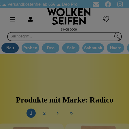
Versandkostenfrei ab 65€
☁ Deo Proben in jeder Bestellung
☁ G
Neu
Proben
Deo
Sale
Schmuck
Haare
Produkte mit Marke: Radico
1
2