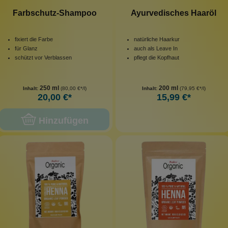
Farbschutz-Shampoo
Ayurvedisches Haaröl
fixiert die Farbe
natürliche Haarkur
für Glanz
auch als Leave In
schützt vor Verblassen
pflegt die Kopfhaut
250 ml
200 ml
Inhalt:
(80,00 €*/l)
Inhalt:
(79,95 €*/l)
20,00 €*
15,99 €*
Hinzufügen