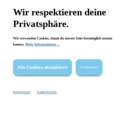
Hinzufügen
Wir respektieren deine
Privatsphäre.
Wir verwenden Cookies, damit du unsere Seite bestmöglich nutzen
kannst.
Mehr Informationen ...
Alle Cookies akzeptieren
Konfigurieren
Impressum
Datenschutz
Pflanzenhaarfarbe Dunkles
Pflanzenhaarfarbe Goldene
Aschblond
Blond
ohne rotes Henna
schöner Goldstich
100 % pflanzlich
Kräutermischung
indische Kräutermischung
ohne Chemie