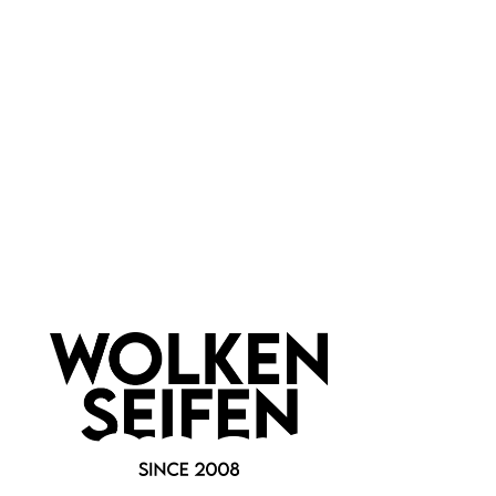
Pflanzenhaarfarbe Copper
Pflanzenhaarfarbe Dark
Brown
Brown
Kupfergold
schöner Goldstich
satter Glanz
toller Glanz
nachhaltige Pflege
natürliche Pflege
100 g
100 g
Inhalt:
(119,90 €*/kg)
Inhalt:
(119,90 €*/kg)
11,99 €*
11,99 €*