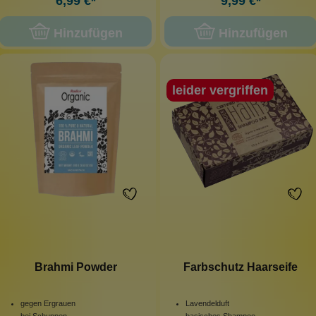
6,99 €*
9,99 €*
Hinzufügen
Hinzufügen
leider vergriffen
Brahmi Powder
Farbschutz Haarseife
gegen Ergrauen
Lavendelduft
bei Schuppen
basisches Shampoo