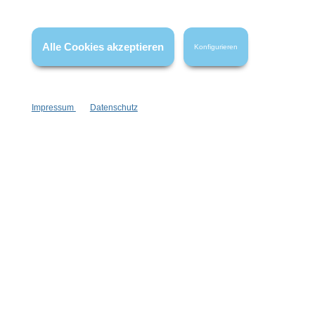
* Alle Preise inkl. gesetzl. Mehrwertsteuer zzgl.
Versandkosten
,
wenn nicht anders angegeben.
Alle Cookies akzeptieren
Konfigurieren
Impressum
Datenschutz