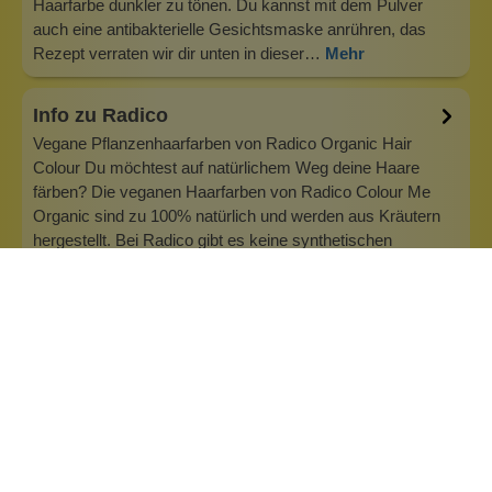
Haarfarbe dunkler zu tönen. Du kannst mit dem Pulver
auch eine antibakterielle Gesichtsmaske anrühren, das
Rezept verraten wir dir unten in dieser…
Mehr
Info zu Radico
Vegane Pflanzenhaarfarben von Radico Organic Hair
Colour Du möchtest auf natürlichem Weg deine Haare
färben? Die veganen Haarfarben von Radico Colour Me
Organic sind zu 100% natürlich und werden aus Kräutern
hergestellt. Bei Radico gibt es keine synthetischen
Inhaltsstoffe, keine Chemie und die F…
Inhaltsstoffe
Bewertungen (0)
Fragen & Antworten (2)