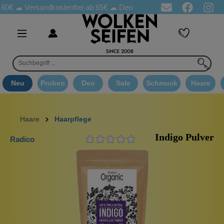
☁
Versandkostenfrei ab 65€
☁ Deo Proben in jeder Bestellung
☁ 
Neu
Proben
Deo
Sale
Schmuck
Haare
Haare
Haarpflege
Indigo Pulver
Radico