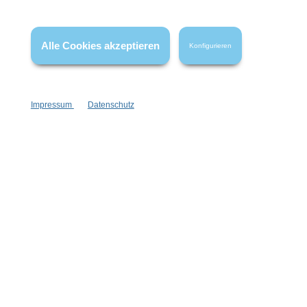
* Alle Preise inkl. gesetzl. Mehrwertsteuer zzgl.
Versandkosten
,
wenn nicht anders angegeben.
Alle Cookies akzeptieren
Konfigurieren
Impressum
Datenschutz