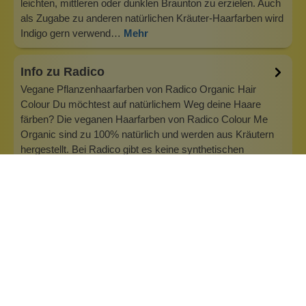
leichten, mittleren oder dunklen Braunton zu erzielen. Auch
als Zugabe zu anderen natürlichen Kräuter-Haarfarben wird
Indigo gern verwend…
Mehr
Info zu Radico
Vegane Pflanzenhaarfarben von Radico Organic Hair
Colour Du möchtest auf natürlichem Weg deine Haare
färben? Die veganen Haarfarben von Radico Colour Me
Organic sind zu 100% natürlich und werden aus Kräutern
hergestellt. Bei Radico gibt es keine synthetischen
Inhaltsstoffe, keine Chemie und die F…
Inhaltsstoffe
Bewertungen (0)
Fragen & Antworten (2)