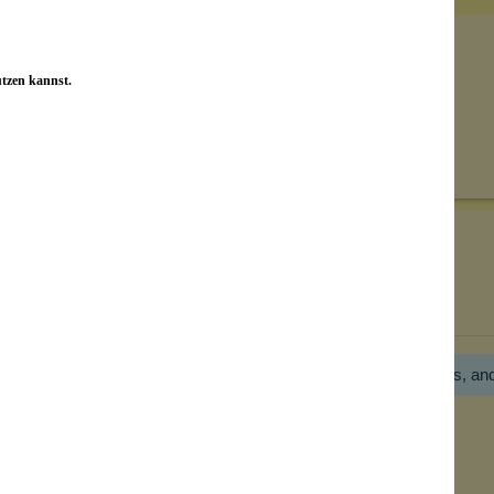
utzen kannst.
Senden
on unseren Kunden beantwortet werden.
Bewertungen nur in der aktuellen Sprache anzeigen.
Hier gibt es noch gar keine Bewertung! Bitte hilf uns, an