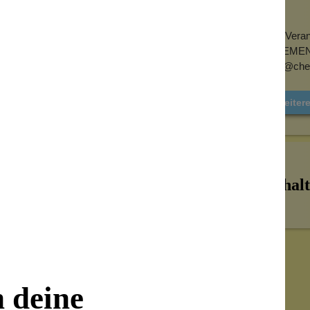
EU-Verant
ch die Frische der Kräuter und auch die
CHEMENTO
u 100% gewährleistet, dass sich keine
info@che
luffigeres“ Pulver zum Anrühren der Paste:
h – dadurch lockert sich der „Block“ schon
Weiter
m Öffnen einschneiden – so dass Luft
ockern, bis sich die größeren Klumpen
s Pulver ohne größere Klumpen anrühren.
Inhalt
n deine