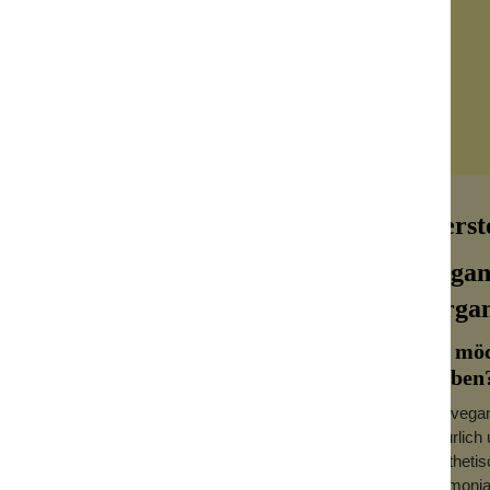
Herst
Vegan
Organ
Du möc
a. Nun können auch Blondinen natürlich
färben
r. Organic Colour, zertifiziert und mit
Die vega
natürlich
synthetis
Ammoniak