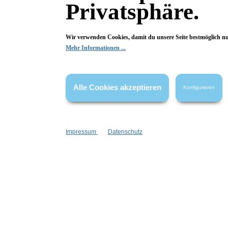
Privatsphäre.
Fragen & Antworten
Wir verwenden Cookies, damit du unsere Seite bestmöglich n
Mehr Informationen ...
Deine Frage kann entweder von uns, von Herstellern oder v
Alle Cookies akzeptieren
Konfigurieren
Bewertungen
Impressum
Datenschutz
0 von 0 Bewertungen
Begeistert? Dann los!
Wir freuen uns über deine Bewertung. Damit hilfst du uns,
auch Andere zu begeistern.
Hier Bewertung abgeben