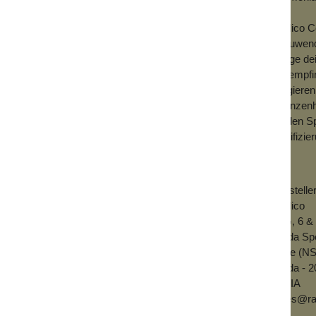
gt bei 70 ° C
nd 90 Minuten
Radico C
el Essig mit unter zu rühren, das verstärkt
anzuwend
Länge dei
die empfi
litativ hochwertigen
Haarfärbepinsels
Sinn.
reagiere
chblond, sehr dunkles Aschblond und
Pflanzenh
er keinen Rotstich!
zu den Sp
Zertifizi
ller wird das Haar. Nach ca. 5
ch. Nach jeder Färbung verbleiben immer
erden nicht mehr asugewaschen und führen
Herstelle
Radico
arbe unterschiedlich ausfallen. Die Farbe
29G, 6 &
 der Farbauswahl. Nach ca. 4-5 Tagen ist der
Noida Sp
Zone (N
 bei 70 ° C
Noida - 
nd 90 Minuten
INDIA
el Essig mit unter zu rühren, das verstärkt
sales@ra