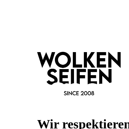
Hinweis zur neuen Vakuum-Verpackung:
Das Pulver wird seit kurzem von Radico vakuumiert, da dadur
Haltbarkeit deutlich verlängert wird. Außerdem ist dadurch z
Mikroben im Pulver bilden können. Ein kleiner Tipp für ein „f
Knete das Pulver vor dem Öffnen mit den Händen etwas durc
etwas. Dann den Beutel nur ein klein wenig an einer Ecke zu
einströmt. Danach das Puder so lange „massieren“ bzw. aufl
aufgelöst haben und das Pulver fein ist. Dann kannst du da
Merkmale
Marke:
Radico
Wir respektiere