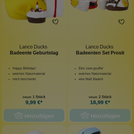
Lanco Ducks
Lanco Ducks
Badeente Geburtstag
Badeenten Set Prosit
Happy Birthday!
Einz zwei gsuffa!
weiches Naturmaterial
weiches Naturmaterial
reich beschenkt
eine Maß Badeöl
1 Stück
2 Stück
Inhalt:
Inhalt:
9,99 €*
18,99 €*
Hinzufügen
Hinzufügen