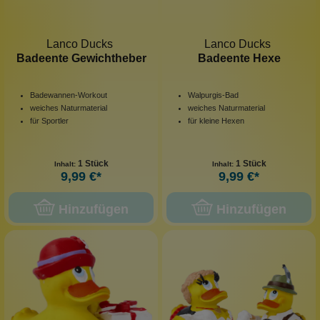
Lanco Ducks
Lanco Ducks
Badeente Gewichtheber
Badeente Hexe
Badewannen-Workout
Walpurgis-Bad
weiches Naturmaterial
weiches Naturmaterial
für Sportler
für kleine Hexen
1 Stück
1 Stück
Inhalt:
Inhalt:
9,99 €*
9,99 €*
Hinzufügen
Hinzufügen