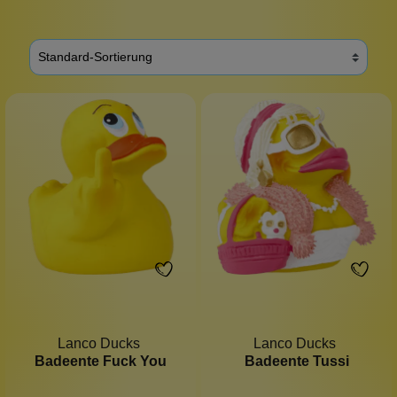
Lanco Ducks
Lanco Ducks
Badeente Fuck You
Badeente Tussi