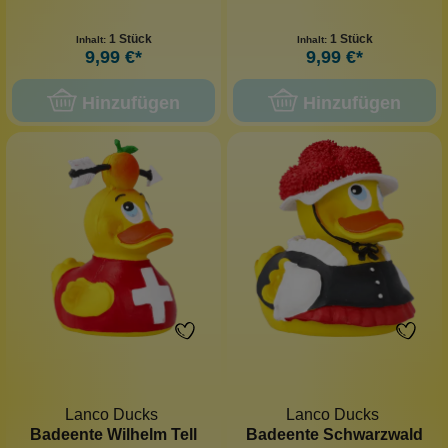
1 Stück
1 Stück
Inhalt:
Inhalt:
9,99 €*
9,99 €*
Hinzufügen
Hinzufügen
Lanco Ducks
Lanco Ducks
Badeente Wilhelm Tell
Badeente Schwarzwald