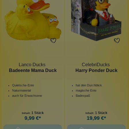
Lanco Ducks
CelebriDucks
Badeente Mama Duck
Harry Ponder Duck
Quietsche-Ente
hat den Durchblick
Naturmaterial
magische Ente
auch für Erwachsene
Badespaß
1 Stück
1 Stück
Inhalt:
Inhalt:
9,99 €*
19,99 €*