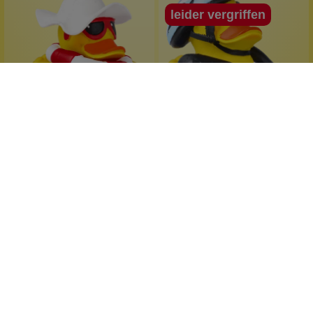
leider vergriffen
Lanco Ducks
Lanco Ducks
Badeente Beach
Badeente Fahrrad Duck
Urlaubsente
Tour de Bain
Strandfigur
weiches Naturmaterial
ohne Sonnenbrand
für aufm Radweg
1 Stück
1 Stück
Inhalt:
Inhalt:
9,99 €*
9,99 €*