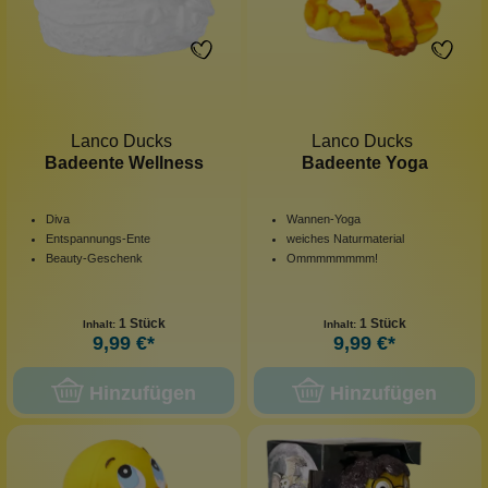
Lanco Ducks
Lanco Ducks
Badeente Wellness
Badeente Yoga
Diva
Wannen-Yoga
Entspannungs-Ente
weiches Naturmaterial
Beauty-Geschenk
Ommmmmmmm!
1 Stück
1 Stück
Inhalt:
Inhalt:
9,99 €*
9,99 €*
Hinzufügen
Hinzufügen