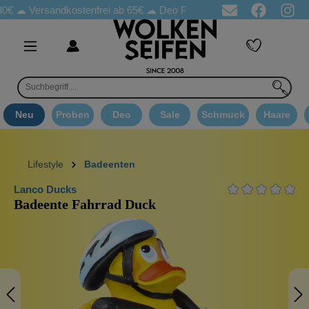
rsandkostenfrei ab 65€
☁ Deo Proben in jeder Bestellung
☁ Goo
Neu
Proben
Deo
Sale
Schmuck
Haare
Lifestyle
Badeenten
Lanco Ducks
Badeente Fahrrad Duck