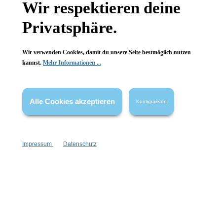
Wir respektieren deine
FAQ
Privatsphäre.
Wir verwenden Cookies, damit du unsere Seite bestmöglich nutzen
kannst.
Mehr Informationen ...
Vertrag widerrufen
Alle Cookies akzeptieren
Konfigurieren
* Alle Preise inkl. gesetzl. Mehrwertsteuer zzgl.
Versandkosten
,
wenn nicht anders angegeben.
Impressum
Datenschutz