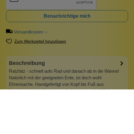
Benachrichtige mich
Versandkosten
Zum Merkzettel hinzufügen
Beschreibung
Ratzfatz - schnell aufs Rad und danach ab in die Wanne!
Natürlich mit der geeigneten Ente, ist doch wohl
Ehrensache. Handgefertigt von Kopf bis Fuß aus
Naturkautschuk. Naturkautschuk wird aus der Milch des
Gummibaums (hevea brasiliensis) gewonnen. Das daraus
gewonnene Gummi ist von Natur aus weich…
Mehr
Info zu Lanco Ducks
Lanco ist ein Familienbetrieb und wurde 1952 von Alfredo