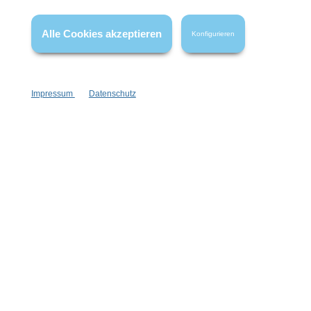
* Alle Preise inkl. gesetzl. Mehrwertsteuer zzgl.
Versandkosten
,
wenn nicht anders angegeben.
Alle Cookies akzeptieren
Konfigurieren
Impressum
Datenschutz