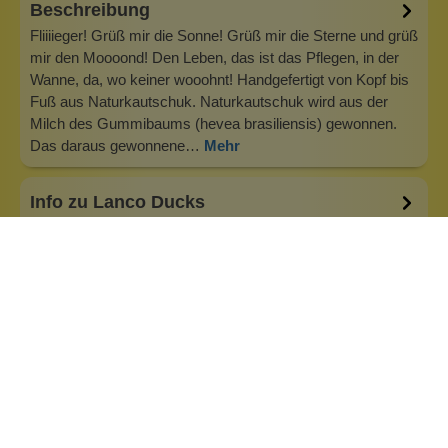
Beschreibung
Fliiiieger! Grüß mir die Sonne! Grüß mir die Sterne und grüß
mir den Moooond! Den Leben, das ist das Pflegen, in der
Wanne, da, wo keiner wooohnt! Handgefertigt von Kopf bis
Fuß aus Naturkautschuk. Naturkautschuk wird aus der
Milch des Gummibaums (hevea brasiliensis) gewonnen.
Das daraus gewonnene…
Mehr
Info zu Lanco Ducks
Lanco ist ein Familienbetrieb und wurde 1952 von Alfredo
Benet in Barcelona gegründet. Alle Lanco Ducks entstehen
in reiner Handarbeit. Das betrifft alle Arbeitsschritte, vom
Entwurf, über den Formenbau, den Guss und die Bemalung
der Quietscheenten. An diesen Abläufen hat sich seit den
Anfängen 195…
Inhaltsstoffe