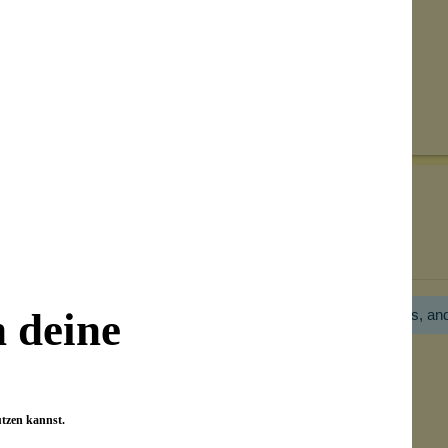
Senden
on unseren Kunden beantwortet werden.
Bewertungen nur in der aktuellen Sprache anzeigen.
n deine
Hier gibt es noch gar keine Bewertung! Bitte hilf uns, an
utzen kannst.