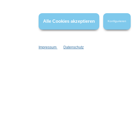
Die Bewertungen werden vor ihrer Veröffentlichung nicht auf ihre
Echtheit überprüft. Sie können daher auch von Verbrauchern stammen,
die die bewerteten Produkte tatsächlich gar nicht erworben/genutzt
haben.
Alle Cookies akzeptieren
Konfigurieren
Impressum
Datenschutz