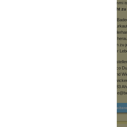
late, Weichmacher, Bisphenole oder
Gummi ist
 eingesetzt, um es weicher zu machen.
leicht z
Die Badee
Naturkau
Kinderha
Ton hera
denn zu j
jeder Leb
Herstelle
Lanco D
Bernd Wi
Ortwicker
48683 Ah
office@b
Weiter