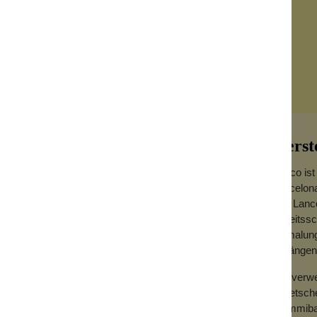
Herst
Lanco ist
Barcelona
Alle Lan
Arbeitssc
, Schwimmreifen und Wasserball latscht
Bemalung 
Anfängen 
utschuk wird aus der Milch des
Wir ver
ewonnene Gummi ist von Natur aus weich,
Quietsch
eche.
Gummibau