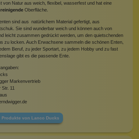
 von Natur aus weich, flexibel, wasserfest und hat eine
u reinigende
Oberfläche.
nten sind aus natürlichem Material gefertigt, aus
tschuk. Sie sind wunderbar weich und können auch von
nd leicht zusammen gedrückt werden, um den quietschenden
us zu locken. Auch Erwachsene sammeln die schönen Enten,
edem Beruf, zu jeder Sportart, zu jedem Hobby und zu fast
enslage gibt es die passende Ente.
rangaben:
ucks
gger Markenvertrieb
 Str. 11
aus
erndwigger.de
e Produkte von Lanco Ducks