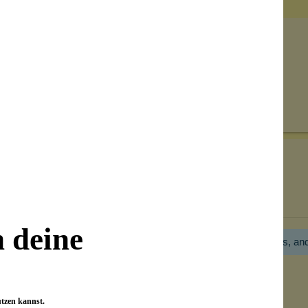
Senden
on unseren Kunden beantwortet werden.
Bewertungen nur in der aktuellen Sprache anzeigen.
n deine
Hier gibt es noch gar keine Bewertung! Bitte hilf uns, an
utzen kannst.