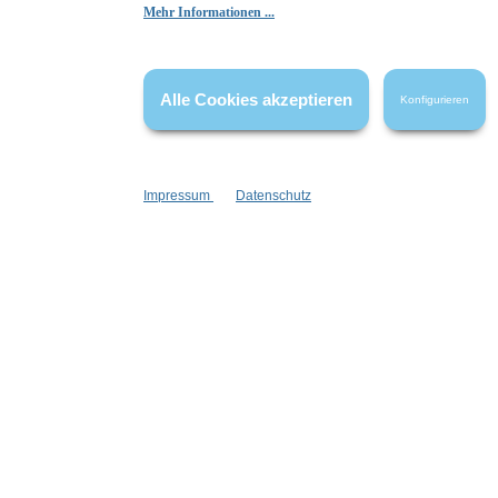
Mehr Informationen ...
Die Bewertungen werden vor ihrer Veröffentlichung nicht auf ihre
Echtheit überprüft. Sie können daher auch von Verbrauchern stammen,
die die bewerteten Produkte tatsächlich gar nicht erworben/genutzt
Alle Cookies akzeptieren
Konfigurieren
haben.
Impressum
Datenschutz