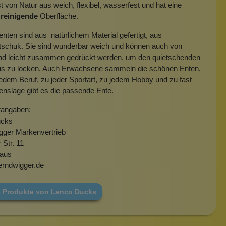
 von Natur aus weich, flexibel, wasserfest und hat eine
u reinigende
Oberfläche.
nten sind aus natürlichem Material gefertigt, aus
tschuk. Sie sind wunderbar weich und können auch von
nd leicht zusammen gedrückt werden, um den quietschenden
us zu locken. Auch Erwachsene sammeln die schönen Enten,
edem Beruf, zu jeder Sportart, zu jedem Hobby und zu fast
enslage gibt es die passende Ente.
rangaben:
ucks
gger Markenvertrieb
 Str. 11
aus
erndwigger.de
e Produkte von Lanco Ducks