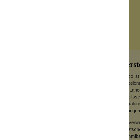
Herst
Lanco ist
Barcelona
Alle Lan
Arbeitssc
Bemalung 
t Schminken, Sauna, Gurken auf den Augen
Anfängen 
Wir ver
rgesehen. Mit Gesichtsmaske,
Quietsch
llacksession. Die andere ist schon fertig
Gummibau