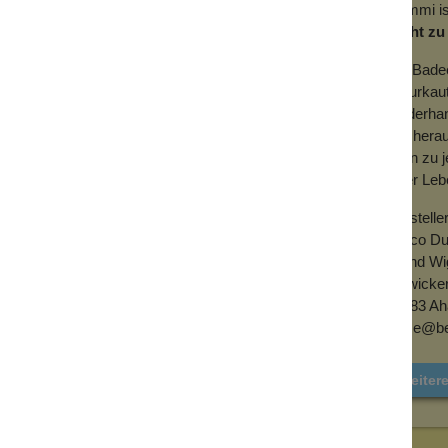
Gummi ist
leicht z
utschuk wird aus der Milch des
ewonnene Gummi ist von Natur aus weich,
Die Badee
che.
Naturkau
late, Weichmacher, Bisphenole oder
Kinderha
 eingesetzt, um es weicher zu machen.
Ton hera
denn zu j
jeder Leb
Herstelle
Lanco D
Bernd Wi
Ortwicker
48683 Ah
office@b
Weiter