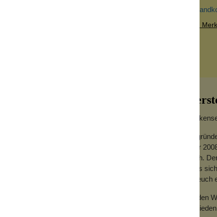
Versandk
Zum Merkz
Herst
Wolkensei
Gegründe
Jahr 2008
rliche Silberionen.
hoch. Der
dass sich
für euch
ichtet. Silber ist auf natürliche Weise
nische Industrie schon seit Jahrhunderten zu
Zu den We
Zufrieden