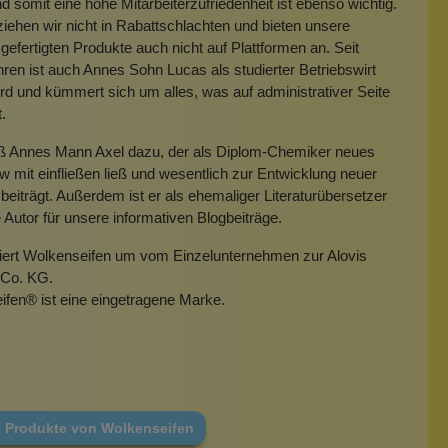
 somit eine hohe Mitarbeiterzufriedenheit ist ebenso wichtig.
iehen wir nicht in Rabattschlachten und bieten unsere
gefertigten Produkte auch nicht auf Plattformen an. Seit
hren ist auch Annes Sohn Lucas als studierter Betriebswirt
rd und kümmert sich um alles, was auf administrativer Seite
t.
eß Annes Mann Axel dazu, der als Diplom-Chemiker neues
mit einfließen ließ und wesentlich zur Entwicklung neuer
beiträgt. Außerdem ist er als ehemaliger Literaturübersetzer
e Autor für unsere informativen Blogbeiträge.
miert Wolkenseifen um vom Einzelunternehmen zur Alovis
Co. KG.
ifen
®
ist eine eingetragene Marke.
e Produkte von Wolkenseifen