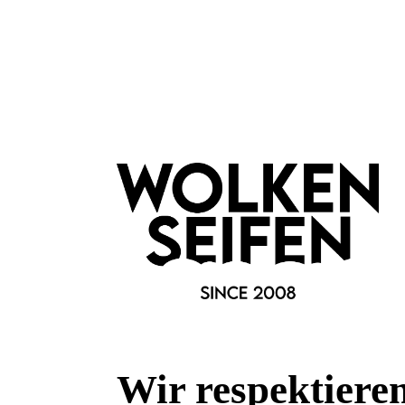
Merkmale
Eigenschaften:
Vegan
bei Mundgeruch
bei Zahnfleischbl
entzündungshemmend
Farbauswahl:
Weiß
Marke:
Wolkenseifen
Wir respektiere