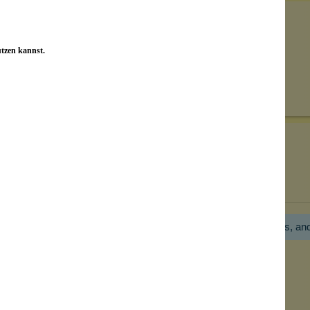
utzen kannst.
Senden
on unseren Kunden beantwortet werden.
Bewertungen nur in der aktuellen Sprache anzeigen.
Hier gibt es noch gar keine Bewertung! Bitte hilf uns, an