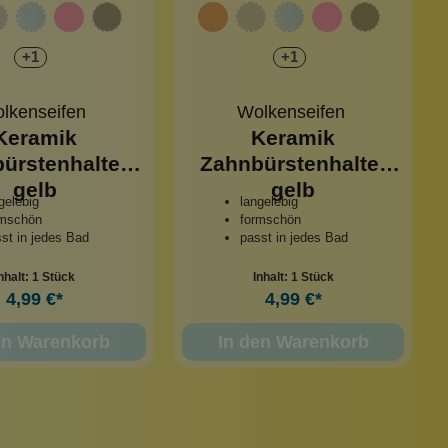
+
1
+
1
lkenseifen
Wolkenseifen
Keramik
Keramik
ürstenhalter
Zahnbürstenhalter
gelb
gelb
gelebig
langelebig
rmschön
formschön
st in jedes Bad
passt in jedes Bad
nhalt:
1 Stück
Inhalt:
1 Stück
4,99 €*
4,99 €*
en Warenkorb
In den Warenkorb