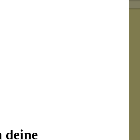
uten
n deine