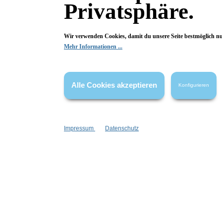
Privatsphäre.
Fragen & Antworten
Wir verwenden Cookies, damit du unsere Seite bestmöglich n
Mehr Informationen ...
Deine Frage kann entweder von uns, von Herstellern oder v
Alle Cookies akzeptieren
Konfigurieren
Bewertungen
Impressum
Datenschutz
0 von 0 Bewertungen
Begeistert? Dann los!
Wir freuen uns über deine Bewertung. Damit hilfst du uns,
auch Andere zu begeistern.
Hier Bewertung abgeben