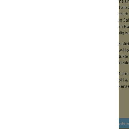
Teams und
e 3 Monate gewechselt werden, wie es für
Deshalb z
 viel langlebiger und muss erst dann
händisch 
zeigen. Aber auch das kannst du lange
vielen Ja
hen Borsten locker über die Zähne gleiten
mit an Bo
 heftiges Schrubben ist nicht zielführend.
wichtig is
n den Organismus zu gelangen. Der
2018 sti
esteht aus mikrofeinen, negativ geladenen
Know-How 
ren und hemmen. So haben Bakterien und
Produkte 
stehung von Karies begünstigten, keine
der ideal
2024 fir
Eigenschaften, sondern besticht auch mit
GmbH & 
warz erhältlich, erinnert der Griff an den
Wolkense
 sich um eine Kunstfaser, die effektive
t. Die Borsten haben einen Durchmesser
Weiter