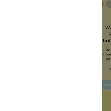
fen
Wo
n
Zahnbürstenhalter
halter
Gold
Zahnb
it
Keramik
lan
en
praktisch
fo
edles Design
pas
k
Inhalt:
1 Stück
I
6,99 €*
nkorb
In d