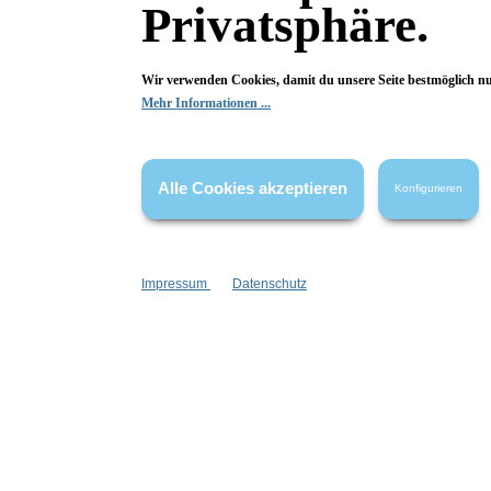
Privatsphäre.
Deine Frage kann entweder von uns, von Herstellern oder v
Wir verwenden Cookies, damit du unsere Seite bestmöglich n
Mehr Informationen ...
Bewertungen
0 von 0 Bewertungen
Alle Cookies akzeptieren
Konfigurieren
Begeistert? Dann los!
Wir freuen uns über deine Bewertung. Damit hilfst du uns,
Impressum
Datenschutz
auch Andere zu begeistern.
Hier Bewertung abgeben
Die Bewertungen werden vor ihrer Veröffentlichung nicht auf ihre
Echtheit überprüft. Sie können daher auch von Verbrauchern stammen,
die die bewerteten Produkte tatsächlich gar nicht erworben/genutzt
haben.