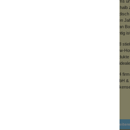
Teams und
Deshalb z
händisch 
vielen Ja
mit an Bo
wichtig is
2018 sti
uf Erdöl basiertes Material ist, wird Silikon
Know-How 
toff, Kohlen- und Wasserstoff hergestellt.
Produkte 
der ideal
freundlicher und langlebiger.
2024 fir
GmbH & 
Wolkense
Weiter