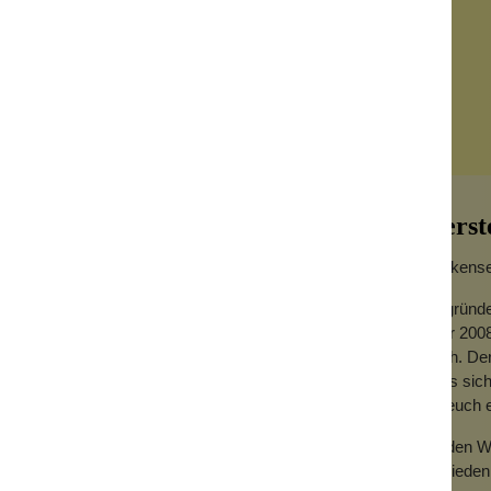
Herst
Wolkensei
Gegründe
Jahr 2008
kon
hoch. Der
dass sich
auf den Fliesenboden oder ins Waschbecken
für euch
ze für elektische Zahnbürsten aufbewahren.
Zu den We
Zufrieden