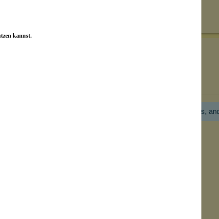
on unseren Kunden beantwortet werden.
utzen kannst.
Bewertungen nur in der aktuellen Sprache anzeigen.
Hier gibt es noch gar keine Bewertung! Bitte hilf uns, an