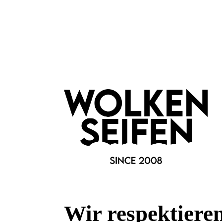
Eigenschaften:
Vegan
Farbauswahl:
Mauve
Farbton:
Lila
Marke:
Wolkenseifen
Material:
Silikon
Fragen & Antworten
Wir respektiere