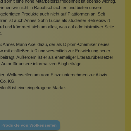
 somit eine hohe Mitarbeiterzufriedenheit ist ebenso wichtig.
iehen wir nicht in Rabattschlachten und bieten unsere
gefertigten Produkte auch nicht auf Plattformen an. Seit
hren ist auch Annes Sohn Lucas als studierter Betriebswirt
rd und kümmert sich um alles, was auf administrativer Seite
t.
eß Annes Mann Axel dazu, der als Diplom-Chemiker neues
mit einfließen ließ und wesentlich zur Entwicklung neuer
beiträgt. Außerdem ist er als ehemaliger Literaturübersetzer
e Autor für unsere informativen Blogbeiträge.
miert Wolkenseifen um vom Einzelunternehmen zur Alovis
Co. KG.
ifen
®
ist eine eingetragene Marke.
e Produkte von Wolkenseifen