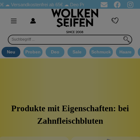
 ☁
Versandkostenfrei ab 65€
☁ Deo Proben in jeder Bestellung
☁
Neu
Proben
Deo
Sale
Schmuck
Haare
Produkte mit Eigenschaften: bei
Zahnfleischbluten