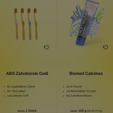
ABS Zahnbürste Gold
Biomed Calcimax
für empfindliche Zähne
ohne Fluorid
für "Schrubber"
mit Birkenblätter-Extrakt
rutschfester Griff
bei Zahnfleischbluten
1 Stück
100 g
Inhalt:
Inhalt:
(69,90 €*/kg)