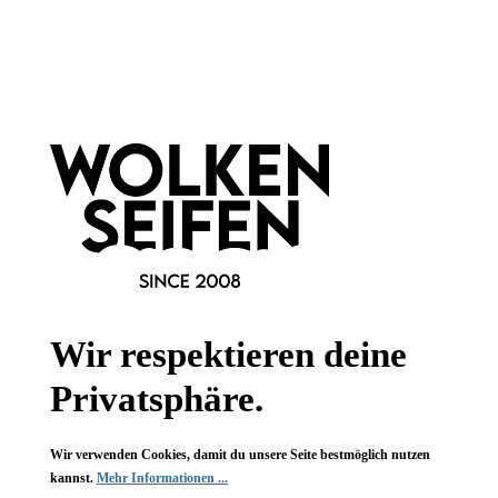
für empfindliche Zähne
mit Aktivkohle
sehr edle Verpackung
antibakteriell
elegantes Design
Bioplastik
1 Stück
1 Stück
Inhalt:
Inhalt:
6,99 €*
5,99 €*
Wir respektieren deine
Privatsphäre.
Wir verwenden Cookies, damit du unsere Seite bestmöglich nutzen
kannst.
Mehr Informationen ...