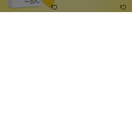
Ersatzbürstenköpfe
Nano b Kids-Zahnbürste
langlebig + nachhaltig
selbstreinigend
für Edelstahlzahnbürste
mit Silber
Ersatz-Bürstenköpfe
mit Saugnapf
1 Stück
1 Stück
Inhalt:
Inhalt:
14,99 €*
11,99 €*
Hinzufügen