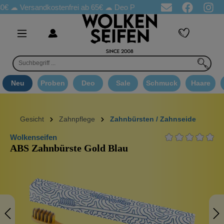
sandkostenfrei ab 65€
☁ Deo Proben in jeder Bestellung
☁ Goo
Neu
Proben
Deo
Sale
Schmuck
Haare
Gesicht
Zahnpflege
Zahnbürsten / Zahnseide
Wolkenseifen
ABS Zahnbürste Gold Blau