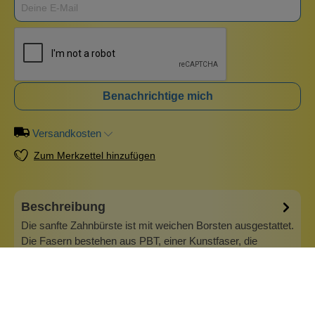
Benachrichtige mich
Versandkosten
Zum Merkzettel hinzufügen
Beschreibung
Die sanfte Zahnbürste ist mit weichen Borsten ausgestattet.
Die Fasern bestehen aus PBT, einer Kunstfaser, die
besonders gute Reibungs- und Verschleißeigenschaften
aufweist. Damit ist sie besonders für empfindliche Zähne
und Menschen geeignet, die gerne "schrubben". Selbst bei
empfindlichen Zahnhäl…
Mehr