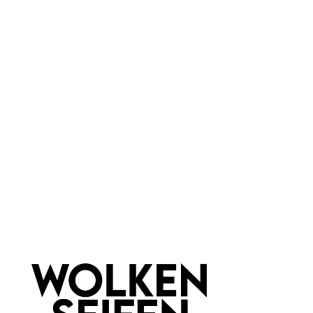
Vegan
bei Mundgeruch
bei Zahnfleischbluten
Farbauswahl:
Blau
Marke:
Wolkenseifen
Newsletter abonnieren!