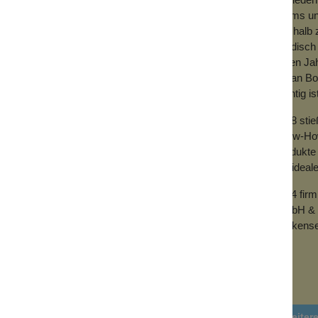
Teams und
Deshalb z
händisch 
vielen Ja
mit an Bo
wichtig is
2018 sti
Know-How 
Produkte 
der ideal
2024 fir
GmbH & 
Wolkense
Weiter