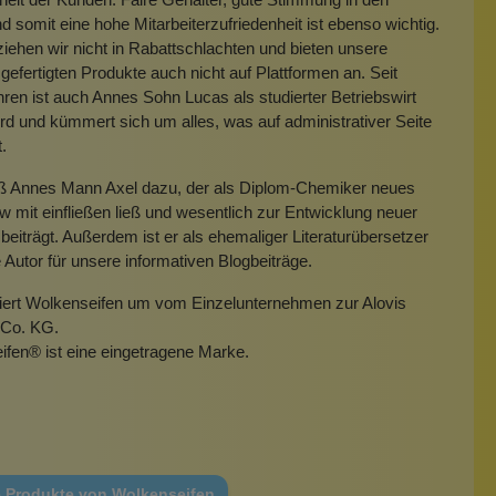
 somit eine hohe Mitarbeiterzufriedenheit ist ebenso wichtig.
iehen wir nicht in Rabattschlachten und bieten unsere
gefertigten Produkte auch nicht auf Plattformen an. Seit
hren ist auch Annes Sohn Lucas als studierter Betriebswirt
rd und kümmert sich um alles, was auf administrativer Seite
t.
eß Annes Mann Axel dazu, der als Diplom-Chemiker neues
mit einfließen ließ und wesentlich zur Entwicklung neuer
beiträgt. Außerdem ist er als ehemaliger Literaturübersetzer
e Autor für unsere informativen Blogbeiträge.
miert Wolkenseifen um vom Einzelunternehmen zur Alovis
Co. KG.
ifen
®
ist eine eingetragene Marke.
e Produkte von Wolkenseifen