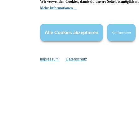
Wir verwenden Cookies, damit du unsere Seite bestmöglich n
Hier Bewertung abgeben
Mehr Informationen ...
Die Bewertungen werden vor ihrer Veröffentlichung nicht auf ihre
Echtheit überprüft. Sie können daher auch von Verbrauchern stammen,
Alle Cookies akzeptieren
Konfigurieren
die die bewerteten Produkte tatsächlich gar nicht erworben/genutzt
haben.
Impressum
Datenschutz