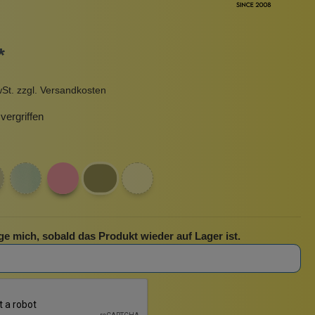
Pinzetten
Pomade
Insektenstiche
Sonnenschutz
*
Taschen
rscrub
Körperpuder
wSt. zzgl. Versandkosten
urbeutel
Pinsel
ergriffen
Nachfüllpackungen
Haargummis und Spangen
Rasur
Sonnenschutz
ge mich, sobald das Produkt wieder auf Lager ist.