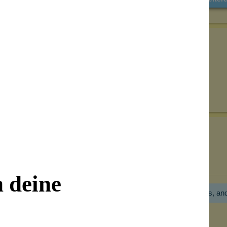
Senden
on unseren Kunden beantwortet werden.
Bewertungen nur in der aktuellen Sprache anzeigen.
n deine
Hier gibt es noch gar keine Bewertung! Bitte hilf uns, an