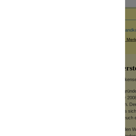
Versandk
Zum Merkz
Herst
Wolkensei
Gegründe
Jahr 2008
hoch. Der
dass sich
i uns in vielen, bunten Farben. Oder
für euch
e in den Halter, so kann sie freistehend
Zu den We
Zufrieden