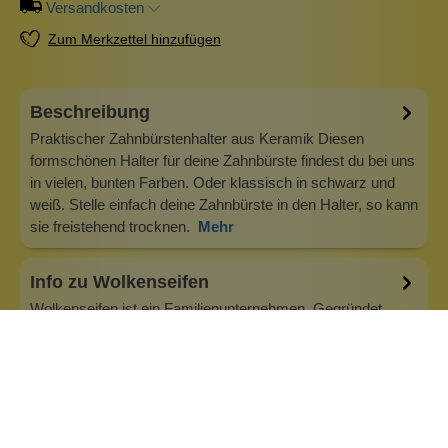
Versandkosten
Zum Merkzettel hinzufügen
Beschreibung
Praktischer Zahnbürstenhalter aus Keramik Diesen
formschönen Halter für deine Zahnbürste findest du bei uns
in vielen, bunten Farben. Oder klassisch in schwarz und
weiß. Stelle einfach deine Zahnbürste in den Halter, so kann
sie freistehend trocknen.
Mehr
Info zu Wolkenseifen
Wolkenseifen ist ein Familienunternehmen. Gegründet
wurde es von Anne Merz (damals noch Anne Schaaf) im
Jahr 2008. Als Alleinerziehende zog sie die kleine Firma
nebenberuflich hoch. Der Zuspruch unserer Kunden gibt ihr
bis heute das gute Gefühl, dass sich all das gelohnt hat und
wir freuen uns, je…