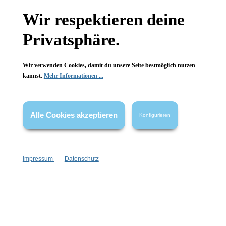
Gesetzliche Informationen
Wir respektieren deine
Wissenswertes
Privatsphäre.
FAQ
Wir verwenden Cookies, damit du unsere Seite bestmöglich nutzen
kannst.
Mehr Informationen ...
Alle Cookies akzeptieren
Konfigurieren
Vertrag widerrufen
* Alle Preise inkl. gesetzl. Mehrwertsteuer zzgl.
Versandkosten
,
wenn nicht anders angegeben.
Impressum
Datenschutz