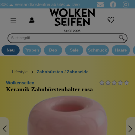
☁
Versandkostenfrei ab 65€
☁ Deo Proben in jeder Bestellung
☁ 
Neu
Proben
Deo
Sale
Schmuck
Haare
Lifestyle
Zahnbürsten / Zahnseide
Wolkenseifen
Keramik Zahnbürstenhalter rosa