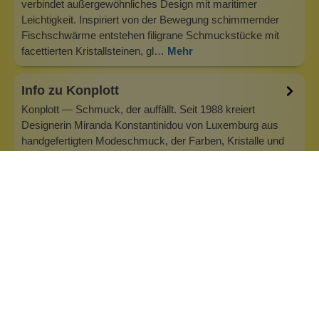
verbindet außergewöhnliches Design mit maritimer
Leichtigkeit. Inspiriert von der Bewegung schimmernder
Fischschwärme entstehen filigrane Schmuckstücke mit
facettierten Kristallsteinen, gl…
Mehr
Info zu Konplott
Konplott — Schmuck, der auffällt. Seit 1988 kreiert
Designerin Miranda Konstantinidou von Luxemburg aus
handgefertigten Modeschmuck, der Farben, Kristalle und
außergewöhnliche Details zu echten Statement-Pieces
vereint. Jedes Stück wird mit Liebe zum Detail gefertigt und
bringt Individualität in je…
Inhaltsstoffe
Bewertungen (0)
Fragen & Antworten (0)