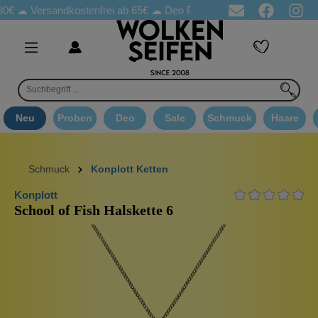
Versandkostenfrei ab 65€
☁ Deo Proben in jeder Bestellung
☁ G
Neu
Proben
Deo
Sale
Schmuck
Haare
Schmuck
Konplott Ketten
Konplott
School of Fish Halskette 6