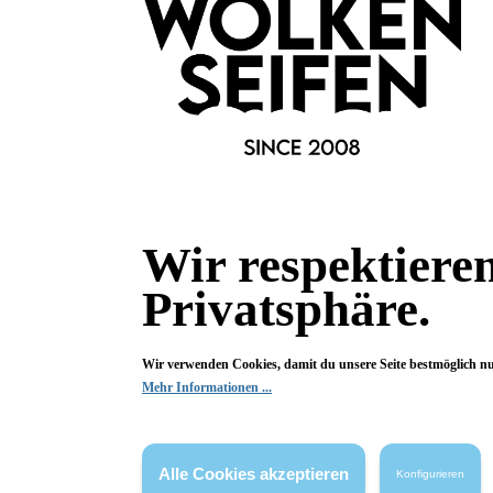
Bewertungen
0 von 0 Bewertungen
Begeistert? Dann los!
Wir freuen uns über deine Bewertung. Damit hilfst du uns,
auch Andere zu begeistern.
Wir respektiere
Hier Bewertung abgeben
Privatsphäre.
Die Bewertungen werden vor ihrer Veröffentlichung nicht auf ihre
Echtheit überprüft. Sie können daher auch von Verbrauchern stammen,
die die bewerteten Produkte tatsächlich gar nicht erworben/genutzt
haben.
Wir verwenden Cookies, damit du unsere Seite bestmöglich n
Mehr Informationen ...
Alle Cookies akzeptieren
Konfigurieren