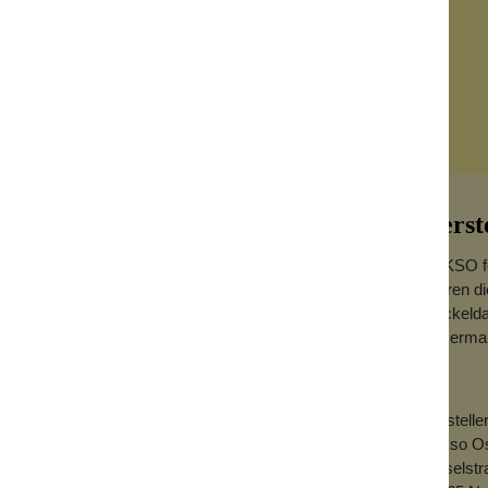
blagen / Seifendosen
Seifenbuch
sten / Zahnseide
Kosmetiktaschen - Kult
masken
Make-Up-Haarbänder /
Duschkappen
Herst
RAKSO fer
Jahren di
Wackeldac
in Germa
n Rakso
wird eingehängt, so dass er frei wackeln
Herstelle
Rakso O
Dieselst