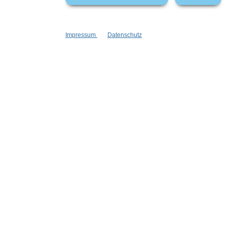
Impressum
Datenschutz
Informationen
Gesetzliche
Blog
Datenschutz
Versandinformationen
AGB
Kontakt
Widerrufsrech
Cookie Einstellungen
Impressum