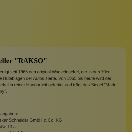
Taschen
urbeutel
Pinsel
Haargummis und Spangen
eller "RAKSO"
tigt seit 1965 den original Wackeldackel, der in den 70er
e Hutablagen der Autos zierte. Von 1965 bis heute wird der
kel in reiner Handarbeit gefertigt und trägt das Siegel "Made
ny".
rangaben:
skar Schneider GmbH & Co. KG
raße 13 a