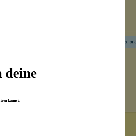
Bewertungen nur in der aktuellen Sprache anzeigen.
Hier gibt es noch gar keine Bewertung! Bitte hilf uns, an
n deine
utzen kannst.