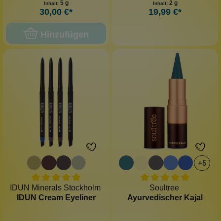
5 g
2 g
Inhalt:
Inhalt:
30,00 €*
19,99 €*
Hinzufügen
+
5
IDUN Minerals Stockholm
Soultree
IDUN Cream Eyeliner
Ayurvedischer Kajal