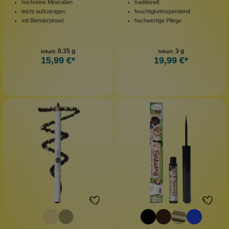
hochreine Mineralien
traditionell
leicht aufzutragen
feuchtigkeitsspendend
mit Blenderpinsel
hochwertige Pflege
0.35 g
3 g
Inhalt:
Inhalt:
15,99 €*
19,99 €*