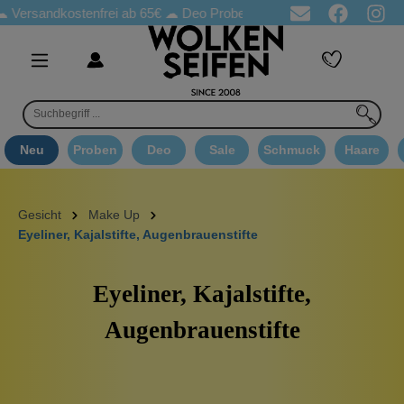
sandkostenfrei ab 65€
☁ Deo Proben in jeder Bestellung
☁ Goo
Neu
Proben
Deo
Sale
Schmuck
Haare
Gesicht
Make Up
Eyeliner, Kajalstifte, Augenbrauenstifte
Eyeliner, Kajalstifte,
Augenbrauenstifte