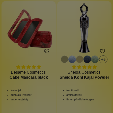
+
5
Bésame Cosmetics
Sheida Cosmetics
Cake Mascara black
Sheida Kohl Kajal Powder
Kultobjekt
traditionell
auch als Eyeliner
antibakteriell
super ergiebig
für empfindliche Augen