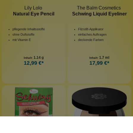
Lily Lolo
The Balm Cosmetics
Natural Eye Pencil
Schwing Liquid Eyeliner
pflegende Inhaltsstoffe
Filzstift-Applikator
ohne Duftstoffe
einfaches Auftragen
mit Vitamin E
deckende Farben
1.14 g
1.7 ml
Inhalt:
Inhalt:
12,99 €*
17,99 €*