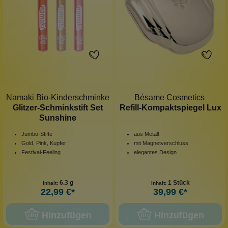
Namaki Bio-Kinderschminke
Bésame Cosmetics
Glitzer-Schminkstift Set
Refill-Kompaktspiegel Lux
Sunshine
Jumbo-Stifte
aus Metall
Gold, Pink, Kupfer
mit Magnetverschluss
Festival-Feeling
elegantes Design
6.3 g
1 Stück
Inhalt:
Inhalt:
22,99 €*
39,99 €*
Hinzufügen
Hinzufügen