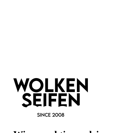
auf die Wasserlinie aufgetragen werden, um die Augen optisch
zu vergrößern und ihnen mehr Tiefe zu verleihen.
Wie vielseitig kann ein Kajal sein?
Ein weiterer Vorteil von Kajal ist seine Vielseitigkeit. Man kann
ihn verwenden, um verschiedene Looks zu erzeugen, je
nachdem, ob man einen natürlichen, dezenten Look oder einen
dramatischeren Effekt wünscht. Durch Verwischen des Kajals
mit einem Pinsel oder einem Schwämmchen kann man einen
rauchigen oder verwischten Look erzielen, der ideal für einen
abendlichen Glamour-Look ist.
Ist Kajal für empfindliche Augen geeignet?
Kajal ist auch für Menschen mit empfindlichen Augen geeignet.
Laut Viele Kajalstifte enthalten spezielle Inhaltsstoffe, die die
Augen nicht reizen und ein angenehmes Tragegefühl
gewährleisten. Es ist jedoch ratsam, auf hochwertige Produkte
zu achten, um sicherzustellen, dass der Kajal sanft und sicher
für die Augen ist. Der Kohlkajal von Sheida Cosmetics z.B.
enthält Silberpigmente, die den Stab, der zum Auftragen dient,