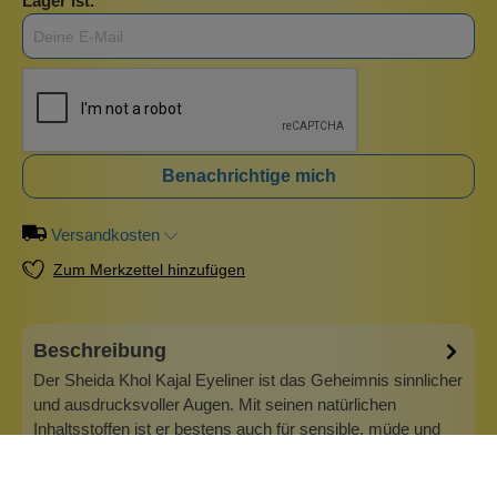
Lager ist.
Benachrichtige mich
Versandkosten
Zum Merkzettel hinzufügen
Beschreibung
Der Sheida Khol Kajal Eyeliner ist das Geheimnis sinnlicher
und ausdrucksvoller Augen. Mit seinen natürlichen
Inhaltsstoffen ist er bestens auch für sensible, müde und
brennende Augen geeignet. Durch die enthaltenen
Silberpigmente ist das Produkt hypoallergen und desinfiziert