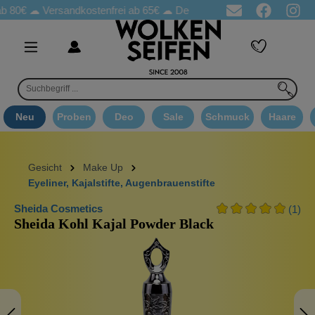
b 80€ ☁
Versandkostenfrei ab 65€
☁ Deo Proben in jeder Bestellung
Neu
Proben
Deo
Sale
Schmuck
Haare
Gesicht
Make Up
Eyeliner, Kajalstifte, Augenbrauenstifte
Sheida Cosmetics
(1)
Sheida Kohl Kajal Powder Black