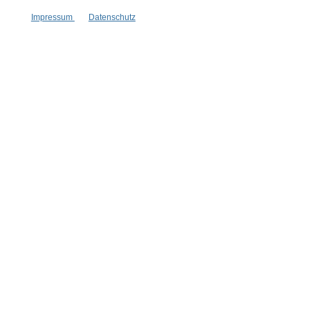
Impressum
Datenschutz
* Alle Preise inkl. gesetzl. Mehrwertsteuer zzgl.
Versandkosten
,
wenn nicht anders angegeben.