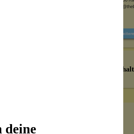
info@the
Weiter
Inhalt
n deine
Senden