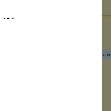
on unseren Kunden beantwortet werden.
utzen kannst.
Bewertungen nur in der aktuellen Sprache anzeigen.
Hier gibt es noch gar keine Bewertung! Bitte hilf uns, an