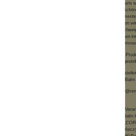
Bei uns w
bildschön
Pigmenten
haben wir
erschwing
deinen in
wo immer 
Alle Prod
hergestel
Herstelle
TheBalm 
dale@ren
EU-Verant
 zum inneren Augenwinkel auftragen.
theBalm 
für dickere Linien an.
BELCORD 
ul. Miec
05090 Ra