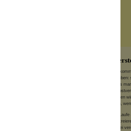
Herst
Willkomm
glauben: 
dass man 
Selbstver
Augen wir
sein, we
pplikator gibt Schwing dir die sorgfältige
roßartige Looks aus einem satten matten
Im Laufe 
erschmiert, abblättert oder ewig zum
zu kreier
dabei ve