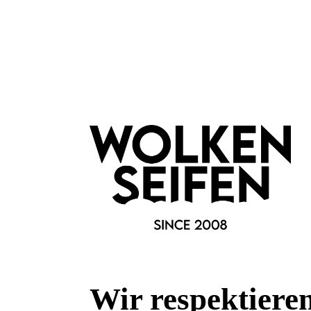
Merkmale
Eigenschaften:
Vegan
Farbauswahl:
Gold
Marke:
theBalm Cosmetics
Fragen & Antworten
Wir respektiere