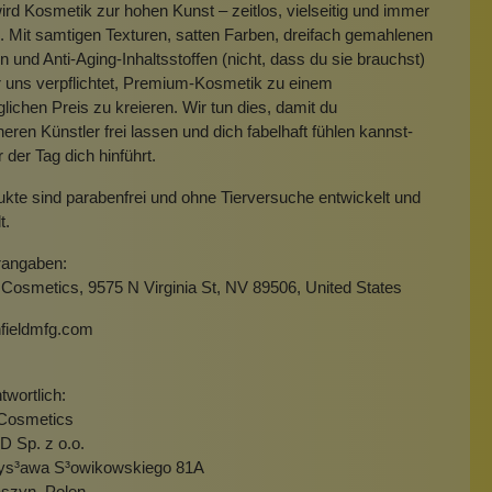
ird Kosmetik zur hohen Kunst – zeitlos, vielseitig und immer
. Mit samtigen Texturen, satten Farben, dreifach gemahlenen
 und Anti-Aging-Inhaltsstoffen (nicht, dass du sie brauchst)
 uns verpflichtet, Premium-Kosmetik zu einem
lichen Preis zu kreieren. Wir tun dies, damit du
neren Künstler frei lassen und dich fabelhaft fühlen kannst-
der Tag dich hinführt.
ukte sind parabenfrei und ohne Tierversuche entwickelt und
lt.
rangaben:
Cosmetics, 9575 N Virginia St, NV 89506, United States
fieldmfg.com
wortlich:
Cosmetics
Sp. z o.o.
zys³awa S³owikowskiego 81A
szyn, Polen