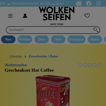
rsandkostenfrei ab 65€
☁ Deo Proben in jeder Bestellung
☁ Go
Neu
Proben
Deo
Sale
Schmuck
Haare
Lifestyle
Geschenke / Deko
Wolkenseifen
Geschenkset Hot Coffee