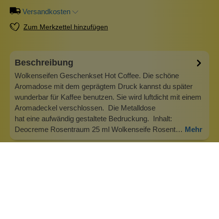
Versandkosten
Zum Merkzettel hinzufügen
Beschreibung
Wolkenseifen Geschenkset Hot Coffee. Die schöne
Aromadose mit dem geprägtem Druck kannst du später
wunderbar für Kaffee benutzen. Sie wird luftdicht mit einem
Aromadeckel verschlossen. Die Metalldose
hat eine aufwändig gestaltete Bedruckung. Inhalt:
Deocreme Rosentraum 25 ml Wolkenseife Rosent…
Mehr
Info zu Wolkenseifen
Wolkenseifen ist ein Familienunternehmen. Gegründet
wurde es von Anne Merz (damals noch Anne Schaaf) im
Jahr 2008. Als Alleinerziehende zog sie die kleine Firma
nebenberuflich hoch. Der Zuspruch unserer Kunden gibt ihr
bis heute das gute Gefühl, dass sich all das gelohnt hat und