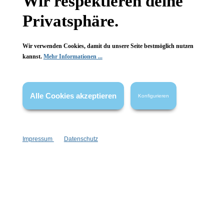
Wir respektieren deine
FAQ
Privatsphäre.
Wir verwenden Cookies, damit du unsere Seite bestmöglich nutzen
kannst.
Mehr Informationen ...
Vertrag widerrufen
* Alle Preise inkl. gesetzl. Mehrwertsteuer zzgl.
Versandkosten
,
Alle Cookies akzeptieren
Konfigurieren
wenn nicht anders angegeben.
Impressum
Datenschutz