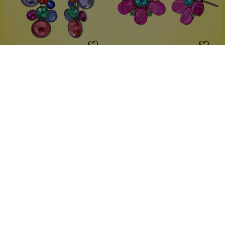
Konplott
Konplott
Water Cascade Ohrstecker
Daisy Love Ohrstecker
13
Pink 2
Große Leuchtkraft
strahlende Farben
Multifarben
Handgefertigt
farbenfrohes Glitzerstück
verspielt elegant
1 Stück
1 Stück
Inhalt:
Inhalt:
49,90 €*
39,90 €*
Hinzufügen
Hinzufügen