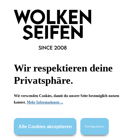
Konplott
Konplott
Alien Anemone Ohrringe
Lost Garden Ohrhänger 6
Orange
strahlende Farben
opulente Blüten
Handgefertigt
Handgefertigt
verspielt elegant
Glitzerstück
1 Stück
1 Stück
Inhalt:
Inhalt:
Wir respektieren deine
34,90 €*
54,90 €*
Privatsphäre.
Hinzufügen
Hinzufügen
Wir verwenden Cookies, damit du unsere Seite bestmöglich nutzen
kannst.
Mehr Informationen ...
Alle Cookies akzeptieren
Konfigurieren