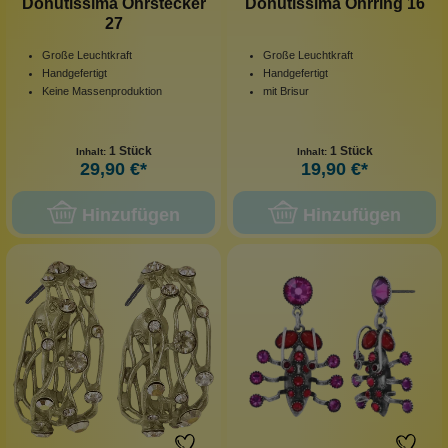
Donutissima Ohrstecker
Donutissima Ohrring 16
27
Große Leuchtkraft
Große Leuchtkraft
Handgefertigt
Handgefertigt
Keine Massenproduktion
mit Brisur
1 Stück
1 Stück
Inhalt:
Inhalt:
29,90 €*
19,90 €*
Hinzufügen
Hinzufügen