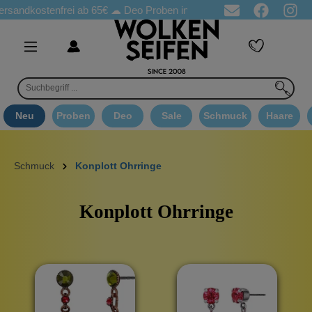
stenfrei ab 65€
☁ Deo Proben in jeder Bestellung
☁ Goodie A
Neu
Proben
Deo
Sale
Schmuck
Haare
Schmuck
Konplott Ohrringe
Konplott Ohrringe