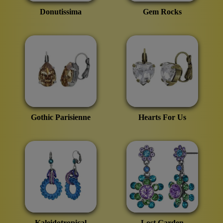
Donutissima
Gem Rocks
Gothic Parisienne
Hearts For Us
Kaleidotropical
Lost Garden