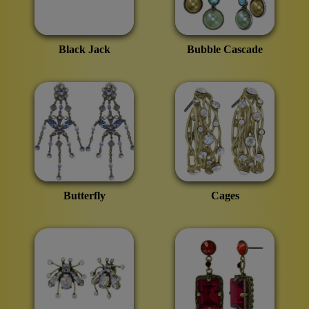
Black Jack
Bubble Cascade
Butterfly
Cages