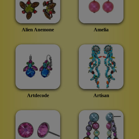
Alien Anemone
Amelia
Artdecode
Artisan