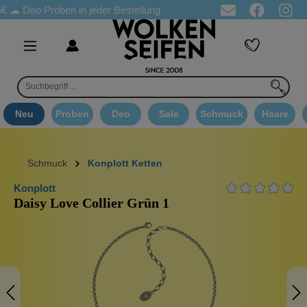
€
☁ Deo Proben in jeder Bestellung
☁ Goodie Auswahl ab 80€ 
Neu
Proben
Deo
Sale
Schmuck
Haare
Schmuck
Konplott Ketten
Konplott
Daisy Love Collier Grün 1