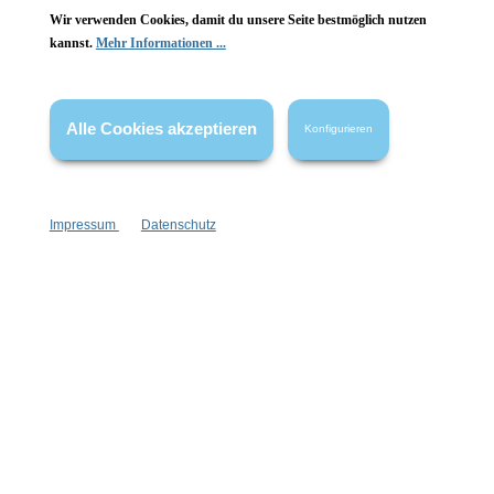
Wir verwenden Cookies, damit du unsere Seite bestmöglich nutzen
Vertrag widerrufen
kannst.
Mehr Informationen ...
* Alle Preise inkl. gesetzl. Mehrwertsteuer zzgl.
Versandkosten
,
wenn nicht anders angegeben.
Alle Cookies akzeptieren
Konfigurieren
Impressum
Datenschutz