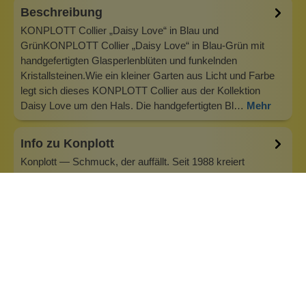
Beschreibung
KONPLOTT Collier „Daisy Love“ in Blau und
GrünKONPLOTT Collier „Daisy Love“ in Blau-Grün mit
handgefertigten Glasperlenblüten und funkelnden
Kristallsteinen.Wie ein kleiner Garten aus Licht und Farbe
legt sich dieses KONPLOTT Collier aus der Kollektion
Daisy Love um den Hals. Die handgefertigten Bl…
Mehr
Info zu Konplott
Konplott — Schmuck, der auffällt. Seit 1988 kreiert
Designerin Miranda Konstantinidou von Luxemburg aus
handgefertigten Modeschmuck, der Farben, Kristalle und
außergewöhnliche Details zu echten Statement-Pieces
vereint. Jedes Stück wird mit Liebe zum Detail gefertigt und
bringt Individualität in je…
Inhaltsstoffe