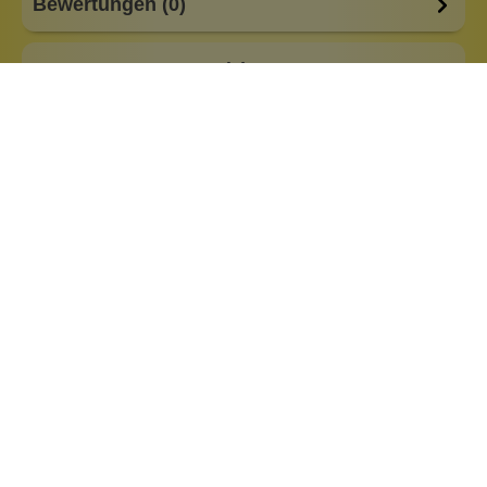
Bewertungen (0)
Fragen & Antworten (0)
Besonderheiten:
alkoholfrei
basisch
feste Form
Eigenschaften:
Vegan
Haar & Haut-Typ:
für jede Haut
Marke:
Maitre Savonitto