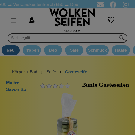
Versandkostenfrei ab 65€
☁ Deo Proben in jeder Bestellung
☁ G
Neu
Proben
Deo
Sale
Schmuck
Haare
Körper + Bad
Seife
Gästeseife
Maitre
Bunte Gästeseifen
Savonitto