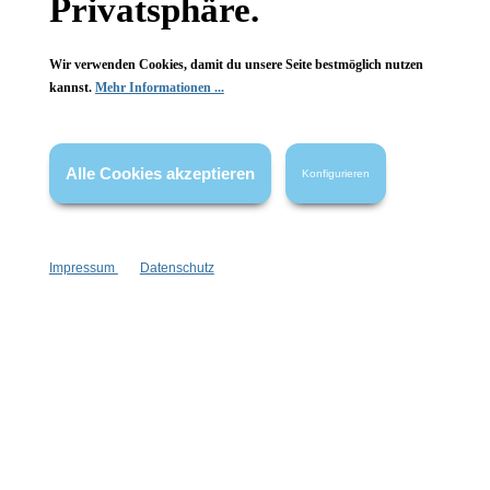
Privatsphäre.
Wir verwenden Cookies, damit du unsere Seite bestmöglich nutzen
kannst.
Mehr Informationen ...
Informationen
Gesetzliche Informationen
Alle Cookies akzeptieren
Konfigurieren
Wissenswertes
FAQ
Impressum
Datenschutz
Vertrag widerrufen
* Alle Preise inkl. gesetzl. Mehrwertsteuer zzgl.
Versandkosten
,
wenn nicht anders angegeben.