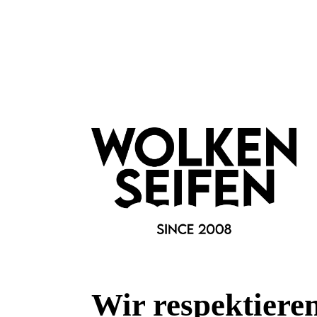
Die
Alien Anemone Kette
passt besonders schön zu farbigen 
Blusen und schlichten Basics. Wer
bunte Halsketten
,
hand
Designschmuck
,
Ketten mit Anhänger
,
florale Schmucks
Damenketten
liebt, findet hier ein kleines Lieblingsstück mit 
Eckdaten
Farben: Grün Braun/ Metallfarbe: Messing
Länge: 38,00 cm / Breite: 1,70 cm / Gewicht: 5,00 g
Handgefertigte Blüte. Schmucksteine aus Epoxidharz. Facetti
Merkmale
Kollektion:
Alien Anemone
Wir respektiere
Marke: