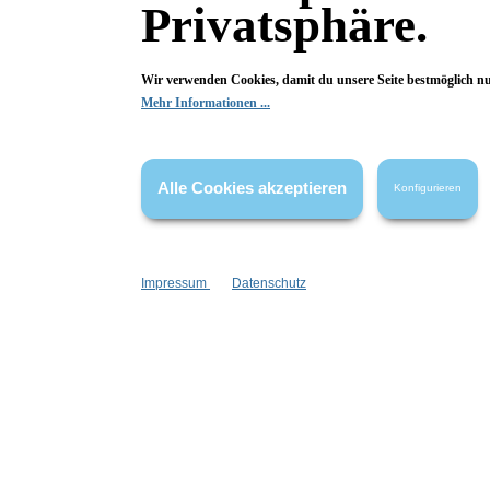
Privatsphäre.
Konplott
Metallfarbe:
Kupfer
Wir verwenden Cookies, damit du unsere Seite bestmöglich n
Mehr Informationen ...
Fragen & Antworten
Alle Cookies akzeptieren
Konfigurieren
Deine Frage kann entweder von uns, von Herstellern oder v
Impressum
Datenschutz
Bewertungen
0 von 0 Bewertungen
Begeistert? Dann los!