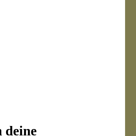
Outfits, feinen Strickteilen, romantischen
gemachten Schmuck
,
KONPLOTT
tücke
und
außergewöhnliche
Charakter.
erte Glassteine.
n deine