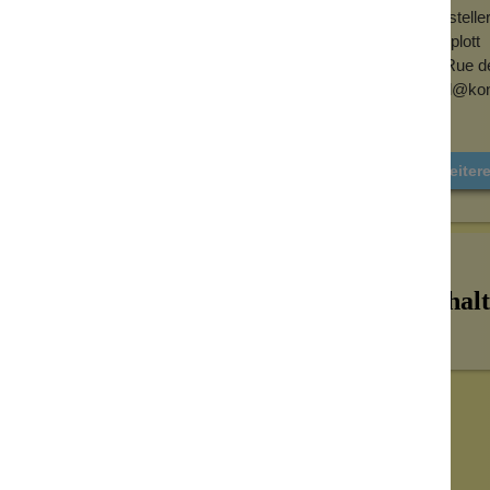
Herstell
die besonderen
Designschmuck
lieben.
Konplott
ievoller Ausstrahlung
6, Rue d
mail@kon
lebendig. Je nach Licht schimmern die
er wirkt feminin, kreativ und leicht
gen, sondern damit ihre Persönlichkeit
Weiter
r als farbiger Akzent zu Schwarz, Creme
 sofort mehr Individualität.
glich
Inhalt
em Gewicht von nur
5 g
sitzt die Kette
n, bleibt aber zart und unkompliziert
 liebevolles Geschenk für
look