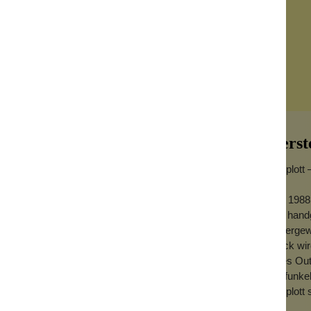
 Fireball
rita
y Go Round
l Shadow
s N Rhythm
rai Bloom
Herst
l of fish
Konplott 
ping Drops
Temptations
Seit 1988
aus handg
r Cascade
ne Grün-Braun“ –
außergewö
falls
Stück wird
jedes Out
rmelon
Ob funkel
 Alien Anemone
wirkt wie ein kleines
Konplott 
d wunderbar ungewöhnlich. Die
k divers
Konplott Specials
tenden Schmucksteinen aus Epoxidharz und