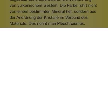
von vulkanischem Gestein. Die Farbe rührt nicht
von einem bestimmten Mineral her, sondern aus
der Anordnung der Kristalle im Verbund des
Materials. Das nennt man Pleochroismus.
Kosmetische Wirkung:
Grüne Tonerde
ist äußerst saugfähig (sie dehnt
sich bei Kontakt mit Wasser um ein Vielfaches
ihres Volumens aus) und eignet sich
hervorragend zur Behandlung von
fettiger
und/oder zu Akne neigender Haut
.
Grüne Tonerde
reguliert die Talgproduktion
,
wirkt
antibakteriell
und fördert die
Heilung von
Hautirritationen
.
Gelbe Tonerde
Herkunft und Gewinnung: