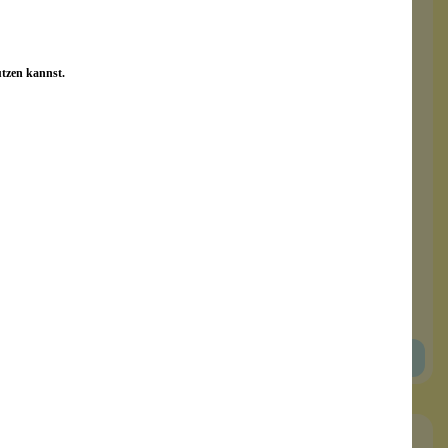
utzen kannst.
Armband Bundle 3
elastisch
4 Armbändchen
Glitzer-Glasperlen
Inhalt:
1 Stück
9,99 €*
In den Warenkorb