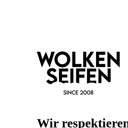
Armband Bundle 1
elastisch
4 Armbändchen
Glitzer-Glasperlen
Inhalt:
1 Stück
9,99 €*
In den Warenkorb
Wir respektiere