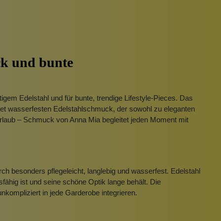
Pinzetten
Pomade
Insektenstiche
Sonnenschutz
Taschen
rscrub
Körperpuder
ck
und bunte
urbeutel
Pinsel
Nachfüllpackungen
gem Edelstahl und für bunte, trendige Lifestyle-Pieces. Das
Haargummis und Spangen
etet wasserfesten Edelstahlschmuck, der sowohl zu eleganten
Rasur
Urlaub – Schmuck von Anna Mia begleitet jeden Moment mit
Sonnenschutz
h besonders pflegeleicht, langlebig und wasserfest. Edelstahl
ähig ist und seine schöne Optik lange behält. Die
kompliziert in jede Garderobe integrieren.