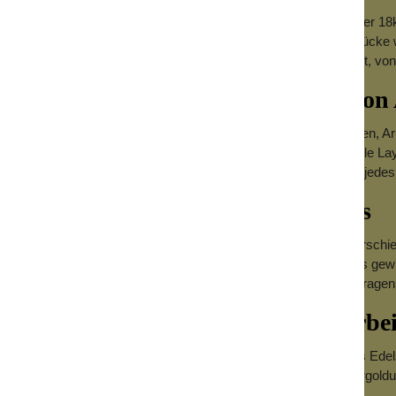
ietet Schmuck in zwei stilvollen Ausführungen: silber poliert oder 1
ren, klassischen Look, während die 18k vergoldeten Schmuckstücke wa
s das passende Schmuckstück – von minimalistisch bis elegant, von
inge, Armbänder und Halsketten von
ment von Anna Mia umfasst eine vielseitige Auswahl an Ohrringen, A
r miteinander kombinieren und eignen sich perfekt für individuelle L
armbänder oder stilvolle Ohrringe – Anna Mia Schmuck ergänzt jedes O
ck für elegante und casual Outfits
delstahlschmuck ist vielseitig kombinierbar und passt zu unterschied
del und feminin, während er einem schlichten Casual Look das gewis
ertigen Schmuck suchen, der modern aussieht, angenehm zu tragen 
oses Design trifft hochwertige Verarbe
ia entscheiden sich Kundinnen für wasserfesten Schmuck aus Edelstahl
on aus hochwertigem Material, polierter Oberfläche und 18k Vergold
d besondere Anlässe.