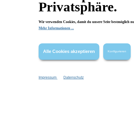
Privatsphäre.
Wir verwenden Cookies, damit du unsere Seite bestmöglich n
Mehr Informationen ...
Armband Bundle 2
Alle Cookies akzeptieren
Konfigurieren
elastisch
4 Armbändchen
Glitzer-Glasperlen
Impressum
Datenschutz
Inhalt:
1 Stück
9,99 €*
In den Warenkorb