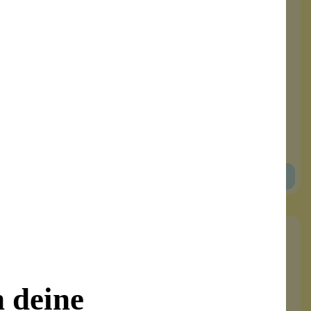
Armband Bundle 10
elastisch
4 Armbändchen
Glitzer-Glasperlen
Inhalt:
1 Stück
9,99 €*
In den Warenkorb
n deine