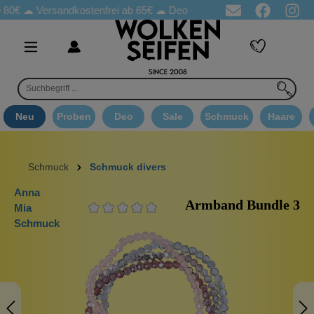
☁
Versandkostenfrei ab 65€
☁ Deo Proben in jeder Bestellung
☁
Neu
Proben
Deo
Sale
Schmuck
Haare
Schmuck
Schmuck divers
Anna
Armband Bundle 3
Mia
Schmuck