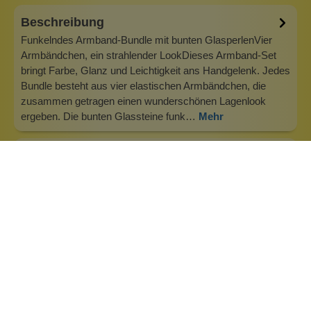
Beschreibung
Funkelndes Armband-Bundle mit bunten GlasperlenVier
Armbändchen, ein strahlender LookDieses Armband-Set
bringt Farbe, Glanz und Leichtigkeit ans Handgelenk. Jedes
Bundle besteht aus vier elastischen Armbändchen, die
zusammen getragen einen wunderschönen Lagenlook
ergeben. Die bunten Glassteine funk…
Mehr
Info zu Anna Mia Schmuck
Anna Mia – hochwertiger Edelstahlschmuck und bunte
Trendschmuckstücke für jeden Tag Anna Mia steht für
stilvollen, modernen und langlebigen Schmuck aus
hochwertigem Edelstahl und für bunte, trendige Lifestyle-
Pieces. Das Schmucklabel verbindet zeitlose Eleganz mit
alltagstauglichem Design und bi…
Inhaltsstoffe