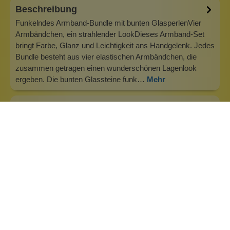
Beschreibung
Funkelndes Armband-Bundle mit bunten GlasperlenVier
Armbändchen, ein strahlender LookDieses Armband-Set
bringt Farbe, Glanz und Leichtigkeit ans Handgelenk. Jedes
Bundle besteht aus vier elastischen Armbändchen, die
zusammen getragen einen wunderschönen Lagenlook
ergeben. Die bunten Glassteine funk…
Mehr
Info zu Anna Mia Schmuck
Anna Mia – hochwertiger Edelstahlschmuck und bunte
Trendschmuckstücke für jeden Tag Anna Mia steht für
stilvollen, modernen und langlebigen Schmuck aus
hochwertigem Edelstahl und für bunte, trendige Lifestyle-
Pieces. Das Schmucklabel verbindet zeitlose Eleganz mit
alltagstauglichem Design und bi…
Inhaltsstoffe