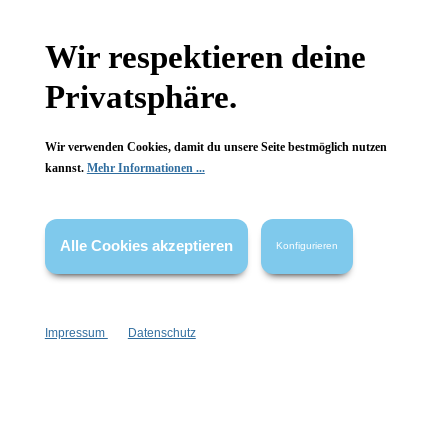
Gesetzliche Informationen
Wir respektieren deine
Privatsphäre.
Wissenswertes
FAQ
Wir verwenden Cookies, damit du unsere Seite bestmöglich nutzen
kannst.
Mehr Informationen ...
Alle Cookies akzeptieren
Konfigurieren
Vertrag widerrufen
* Alle Preise inkl. gesetzl. Mehrwertsteuer zzgl.
Versandkosten
,
wenn nicht anders angegeben.
Impressum
Datenschutz