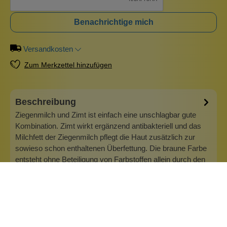
Benachrichtige mich
Versandkosten
Zum Merkzettel hinzufügen
Beschreibung
Ziegenmilch und Zimt ist einfach eine unschlagbar gute
Kombination. Zimt wirkt ergänzend antibakteriell und das
Milchfett der Ziegenmilch pflegt die Haut zusätzlich zur
sowieso schon enthaltenen Überfettung. Die braune Farbe
entsteht ohne Beteiligung von Farbstoffen allein durch den
Zimtanteil. Man…
Mehr
Info zu 1000&1 Seife
1000&amp;1 Seife ist eine nachhaltige Manufaktur mit Sitz
in Berlin. In Handarbeit werden hier