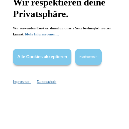
Wir respektieren deine
Privatsphäre.
Wir verwenden Cookies, damit du unsere Seite bestmöglich nutzen
Informationen
kannst.
Mehr Informationen ...
Gesetzliche Informationen
Alle Cookies akzeptieren
Wissenswertes
Konfigurieren
FAQ
Impressum
Datenschutz
Vertrag widerrufen
* Alle Preise inkl. gesetzl. Mehrwertsteuer zzgl.
Versandkosten
,
wenn nicht anders angegeben.