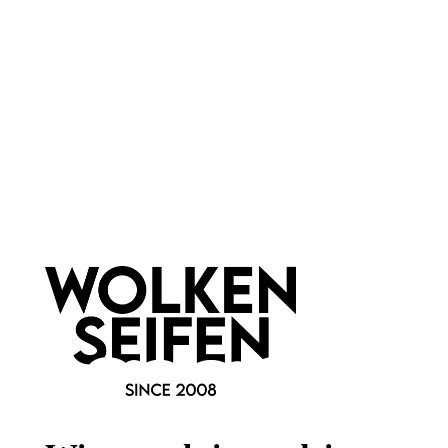
Naturstein
sehr saugfähig
leicht zu reinigen
1 Stück
1 Stück
Inhalt:
Inhalt:
6,99 €*
14,99 €*
Hinzufügen
Newsletter abonnieren!