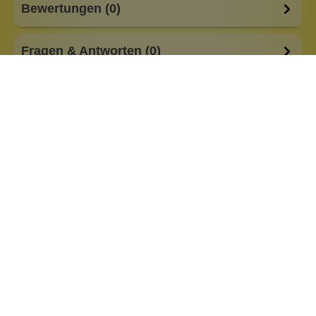
Bewertungen (0)
Fragen & Antworten (0)
Besonderheiten:
basisch
feste Form
low Waste
plastikfreie Verpackung
Eigenschaften:
Vegan
Haar & Haut-Typ:
für jede Haut
Marke:
The Printed Peanut Soap Company