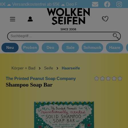
Versandkostenfrei ab 65€
☁ Deo Proben in jeder Bestellung
☁ G
Neu
Proben
Deo
Sale
Schmuck
Haare
Körper + Bad
Seife
Haarseife
The Printed Peanut Soap Company
Shampoo Soap Bar