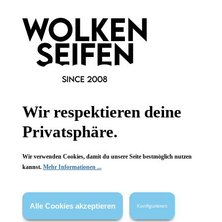
Wir respektieren deine
Privatsphäre.
Ylang Ylang Soap Bar
Wir verwenden Cookies, damit du unsere Seite bestmöglich nutzen
handillustriert
kannst.
Mehr Informationen ...
ätherisch beduftet
rein pflanzlich
Alle Cookies akzeptieren
Konfigurieren
95 g
Inhalt:
(94,63 €*/kg)
8,99 €*