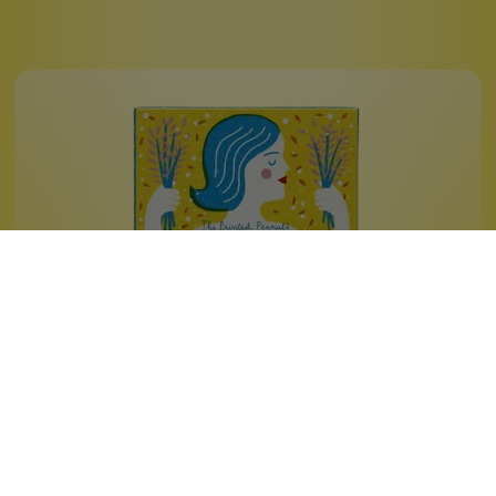
Lavender Soap Bar
handillustriert
ätherisch beduftet