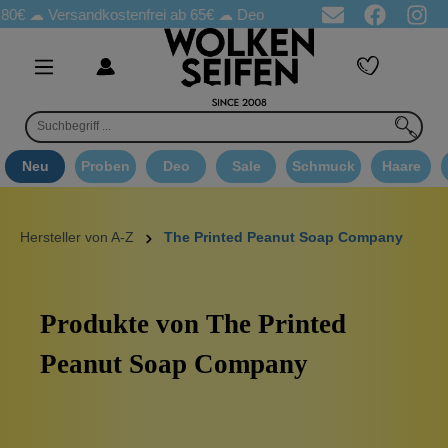
0€ ☁
Versandkostenfrei ab 65€
☁ Deo Proben in jeder Bestellung
Neu
Proben
Deo
Sale
Schmuck
Haare
Hersteller von A-Z
The Printed Peanut Soap Company
Produkte von The Printed
Peanut Soap Company