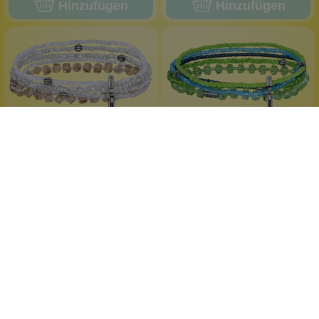
Hinzufügen
Hinzufügen
Konplott
Konplott
Petit Glamour d'Afrique
Petit Glamour d'Afrique
Armband 22
Armband 16
elastisch
elastisch
handcolorierte Steine
handcolorierte Steine
Metallfarbe silber
Metallfarbe silber