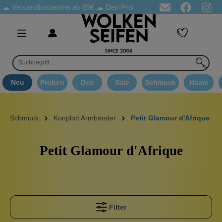
ersandkostenfrei ab 65€
☁ Deo Proben in jeder Bestellung
☁ Go
Neu
Proben
Deo
Sale
Schmuck
Haare
Schmuck
Konplott Armbänder
Petit Glamour d'Afrique
Petit Glamour d'Afrique
Filter