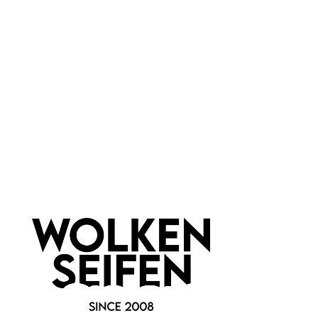
Konplott
Konplott
Petit Glamour d'Afrique
Petit Glamour d'Afrique
Armband 3
Armband 23
elastisch
elastisch
handcolorierte Steine
handcolorierte Steine
Metallfarbe silber
Metallfarbe silber
1 Stück
1 Stück
Inhalt:
Inhalt:
29,90 €*
29,90 €*