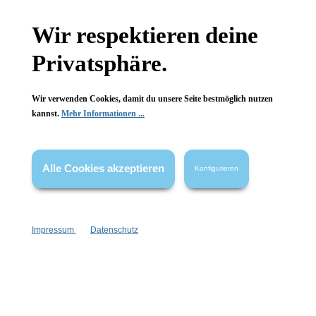
Hinzufügen
Hinzufügen
Wir respektieren deine
Privatsphäre.
Wir verwenden Cookies, damit du unsere Seite bestmöglich nutzen
kannst.
Mehr Informationen ...
Alle Cookies akzeptieren
Konfigurieren
Impressum
Datenschutz
Konplott
Konplott
Petit Glamour d'Afrique
Petit Glamour d'Afrique
Armband 20
Armband 33
elastisch
elastisch
handcolorierte Steine
handcolorierte Steine