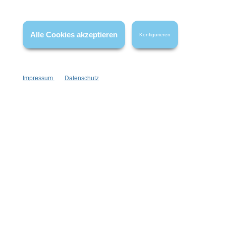
* Alle Preise inkl. gesetzl. Mehrwertsteuer zzgl.
Versandkosten
,
wenn nicht anders angegeben.
Alle Cookies akzeptieren
Konfigurieren
Impressum
Datenschutz