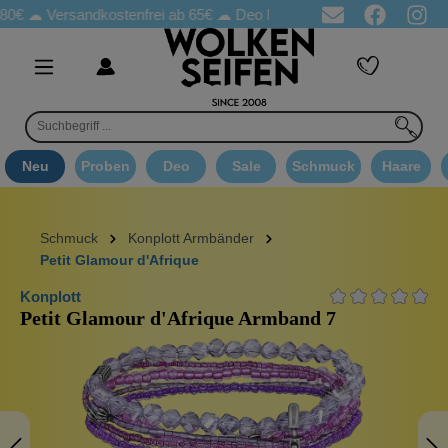
Versandkostenfrei ab 65€
☁ Deo Proben in jeder Bestellung
☁ 
Neu
Proben
Deo
Sale
Schmuck
Haare
Schmuck
Konplott Armbänder
Petit Glamour d'Afrique
Konplott
Petit Glamour d'Afrique Armband 7