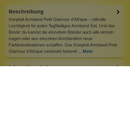
Beschreibung
Konplott Armband Petit Glamour d’Afrique – stilvolle
Leichtigkeit für jeden Tag5teiliges Armband-Set. Und das
Beste: du kannst die einzelnen Bänder auch alle einzeln
tragen oder aus einzelnen Armbändern neue
Farbkombinationen schaffen. Das Konplott Armband Petit
Glamour d’Afrique verbindet farbenfr…
Mehr
Info zu Konplott
Konplott — Schmuck, der auffällt. Seit 1988 kreiert
Designerin Miranda Konstantinidou von Luxemburg aus
handgefertigten Modeschmuck, der Farben, Kristalle und
außergewöhnliche Details zu echten Statement-Pieces
vereint. Jedes Stück wird mit Liebe zum Detail gefertigt und
bringt Individualität in je…
Inhaltsstoffe