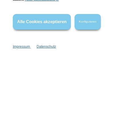
* Alle Preise inkl. gesetzl. Mehrwertsteuer zzgl.
Versandkosten
,
wenn nicht anders angegeben.
Alle Cookies akzeptieren
Konfigurieren
Impressum
Datenschutz