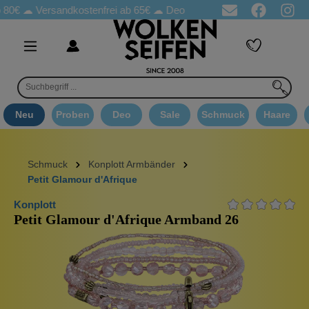
☁
Versandkostenfrei ab 65€
☁ Deo Proben in jeder Bestellung
☁ 
Neu
Proben
Deo
Sale
Schmuck
Haare
Schmuck
Konplott Armbänder
Petit Glamour d'Afrique
Konplott
Petit Glamour d'Afrique Armband 26