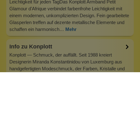
Leichtigkeit für jeden TagDas Konplott Armband Petit
Glamour d’Afrique verbindet farbenfrohe Leichtigkeit mit
einem modernen, unkomplizierten Design. Fein gearbeitete
Glasperlen treffen auf dezente metallische Elemente und
schaffen ein harmonisch…
Mehr
Info zu Konplott
Konplott — Schmuck, der auffällt. Seit 1988 kreiert
Designerin Miranda Konstantinidou von Luxemburg aus
handgefertigten Modeschmuck, der Farben, Kristalle und
außergewöhnliche Details zu echten Statement-Pieces
vereint. Jedes Stück wird mit Liebe zum Detail gefertigt und
bringt Individualität in je…
Inhaltsstoffe
Bewertungen (0)