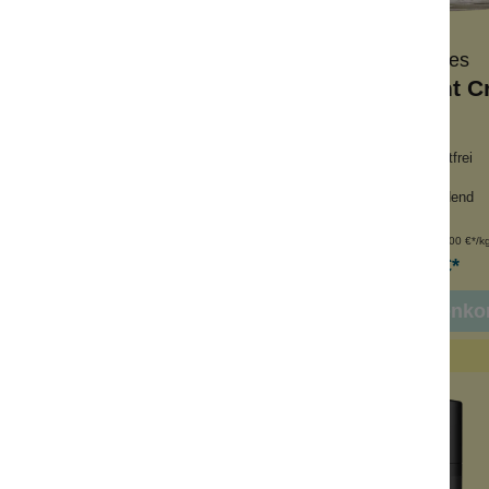
Burt's Bees
Burt's Bees
sitiv Day Cream
Sensitiv Night 
e Duftstoffe
hypoallergen + duftfrei
chte Creme
für sensible Haut
 Baumwollextrakt
feuchtigkeitsspendend
Inhalt:
51 g
Inhalt:
51 g
(490,00 €*/kg)
(490,00 €*/kg
24,99 €*
24,99 €*
n den Warenkorb
In den Warenko