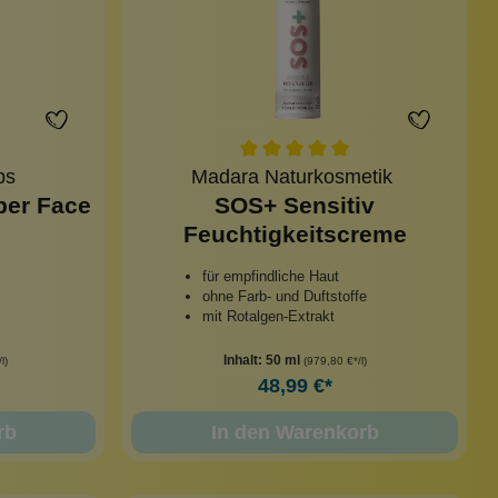
aps
Madara Naturkosmetik
per Face
SOS+ Sensitiv
Feuchtigkeitscreme
für empfindliche Haut
ohne Farb- und Duftstoffe
mit Rotalgen-Extrakt
Inhalt:
50 ml
l)
(979,80 €*/l)
48,99 €*
rb
In den Warenkorb