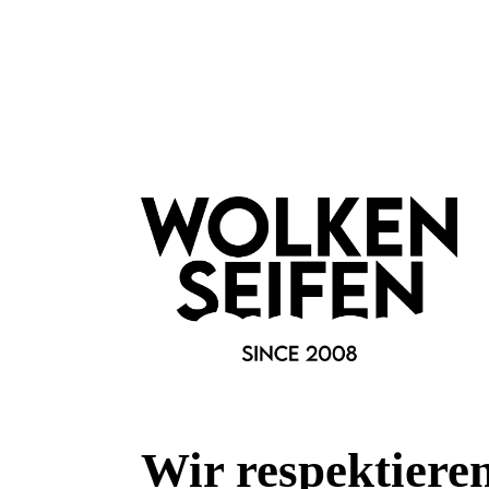
Mr Bear Family
Aftershave & Face Lotion
Argan
Golden Ember
2in1 Produkt
hoh
wirkt beruhigend
mit
Gesichtscreme
Ant
Wir respektiere
Inhalt:
60 ml
(399,83 €*/l)