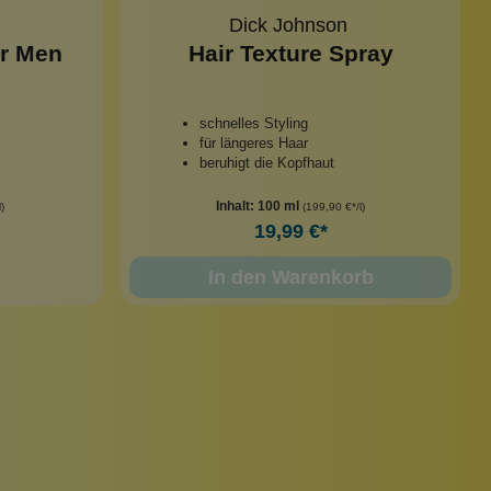
Dick Johnson
or Men
Hair Texture Spray
schnelles Styling
für längeres Haar
beruhigt die Kopfhaut
Inhalt:
100 ml
)
(199,90 €*/l)
19,99 €*
In den Warenkorb