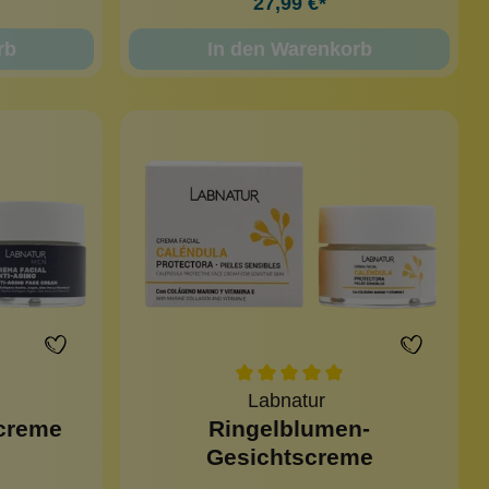
27,99 €*
rb
In den Warenkorb
Labnatur
creme
Ringelblumen-
Gesichtscreme