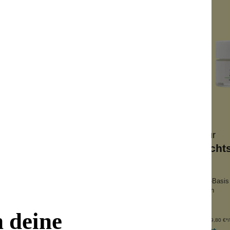
Labnatur
Labnatur
öl-Gesichtscreme
Aloe Vera Gesich
er Arganölanteil
auf Aloe-Vera-Saft-Basis
 Sheabutter
mit Meereskollagen
i-Aging
für jede Haut
n deine
Inhalt:
50 ml
Inhalt:
50 ml
(399,80 €*/l)
(399,80 €*/l