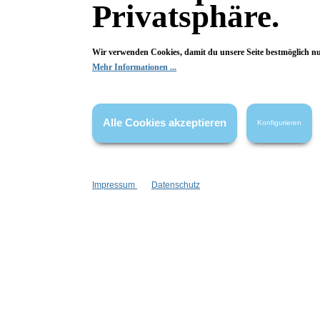
23,99 €*
Privatsphäre.
In den Warenkorb
I
Wir verwenden Cookies, damit du unsere Seite bestmöglich n
Mehr Informationen ...
Alle Cookies akzeptieren
Konfigurieren
Impressum
Datenschutz
Labnatur
Detox-Gesichtscreme
Anti-Fl