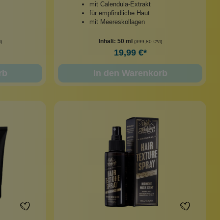
mit Calendula-Extrakt
für empfindliche Haut
mit Meereskollagen
Inhalt:
50 ml
)
(399,80 €*/l)
19,99 €*
rb
In den Warenkorb