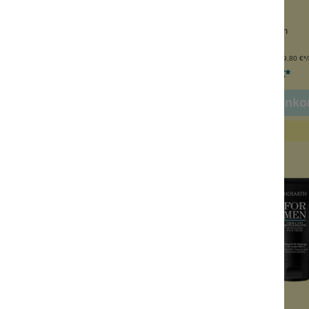
en Pigmentflecken
bei rissiger Haut
 Niacinamide
mit rotem Ginseng
 Aknenarben
mit Meereskollagen
Inhalt:
50 ml
Inhalt:
50 ml
(399,80 €*/l)
(419,80 €*/l
19,99 €*
20,99 €*
n den Warenkorb
In den Warenko
leider vergriffen