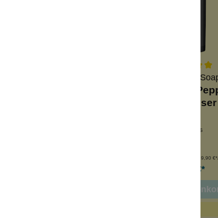
Vegane Pflege
Scottish fine So
sichtsschwamm
Thistle & Black Pep
Bambuskohle
Moisturiser
en Pickel
Männercreme
derverwendbar
Sandelholz + Zitrus
hhaltig
mit Hyaluronsäure
Inhalt:
1 Stück
Inhalt:
100 ml
(179,90 €*/
6,99 €*
17,99 €*
n den Warenkorb
In den Warenko