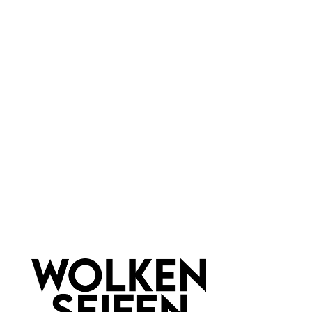
für jede Haut
Marke:
Mr Bear Family
Material:
Glas
Newsletter abonnieren!