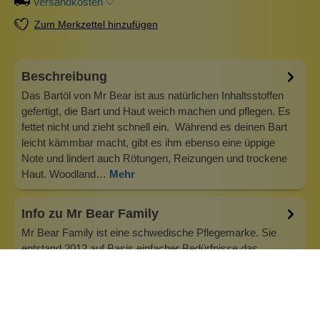
Versandkosten
Zum Merkzettel hinzufügen
Beschreibung
Das Bartöl von Mr Bear ist aus natürlichen Inhaltsstoffen
gefertigt, die Bart und Haut weich machen und pflegen. Es
fettet nicht und zieht schnell ein. Während es deinen Bart
leicht kämmbar macht, gibt es ihm ebenso eine üppige
Note und lindert auch Rötungen, Reizungen und trockene
Haut. Woodland…
Mehr
Info zu Mr Bear Family
Mr Bear Family ist eine schwedische Pflegemarke. Sie
entstand 2012 auf Basis einfacher Bedürfnisse das
Gesichtshaar mit Naturprodukten zu Pflegen und Stylen.
Mr Bear Family verwendet natürliche Inhaltsstoffe und
bemüht sich Produkte herzustellen, die in Symbiose mit
Körper und unserer Natur fun…