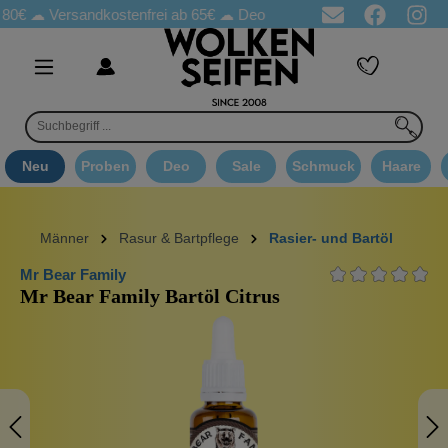
☁
Versandkostenfrei ab 65€
☁ Deo Proben in jeder Bestellung
☁ 
Neu
Proben
Deo
Sale
Schmuck
Haare
Männer
Rasur & Bartpflege
Rasier- und Bartöl
Mr Bear Family
Mr Bear Family Bartöl Citrus