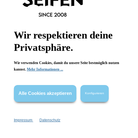
Informationen
Gesetzliche Informationen
Wir respektieren deine
Wissenswertes
Privatsphäre.
FAQ
Wir verwenden Cookies, damit du unsere Seite bestmöglich nutzen
kannst.
Mehr Informationen ...
Alle Cookies akzeptieren
Konfigurieren
Vertrag widerrufen
* Alle Preise inkl. gesetzl. Mehrwertsteuer zzgl.
Versandkosten
,
wenn nicht anders angegeben.
Impressum
Datenschutz