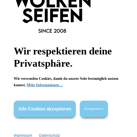
Newsletter abonnieren!
Wir respektieren deine
Informationen
Privatsphäre.
Gesetzliche Informationen
Wissenswertes
Wir verwenden Cookies, damit du unsere Seite bestmöglich nutzen
kannst.
Mehr Informationen ...
FAQ
Alle Cookies akzeptieren
Konfigurieren
Vertrag widerrufen
Impressum
Datenschutz