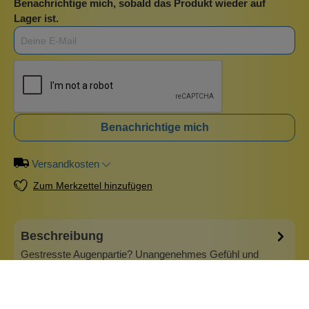
Benachrichtige mich, sobald das Produkt wieder auf
Lager ist.
Benachrichtige mich
Versandkosten
Zum Merkzettel hinzufügen
Beschreibung
Gestresste Augenpartie? Unangenehmes Gefühl und
Schwellungen? Trockenheit? Rötung? 4-mal dünner und
empfindlicher als der Rest des Gesichts, reagiert die zarte
Haut der Augenpartie als Erste auf Stress und