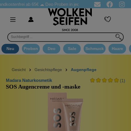
ostenfrei ab 65€
☁ Deo Proben in jeder Bestellung
☁ Goodie A
Neu
Proben
Deo
Sale
Schmuck
Haare
Gesicht
Gesichtspflege
Augenpflege
Madara Naturkosmetik
(1)
SOS Augencreme und -maske