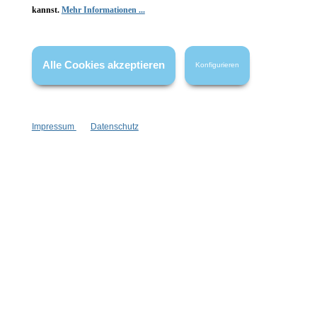
kannst.
Mehr Informationen ...
Gesetzliche Informationen
Wissenswertes
Alle Cookies akzeptieren
Konfigurieren
FAQ
Impressum
Datenschutz
Vertrag widerrufen
* Alle Preise inkl. gesetzl. Mehrwertsteuer zzgl.
Versandkosten
,
wenn nicht anders angegeben.