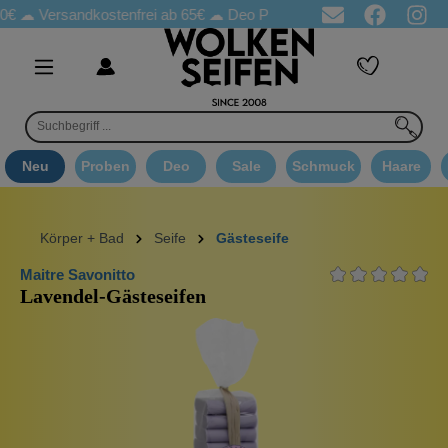
ersandkostenfrei ab 65€
☁ Deo Proben in jeder Bestellung
☁ G
Neu
Proben
Deo
Sale
Schmuck
Haare
Körper + Bad
Seife
Gästeseife
Maitre Savonitto
Lavendel-Gästeseifen