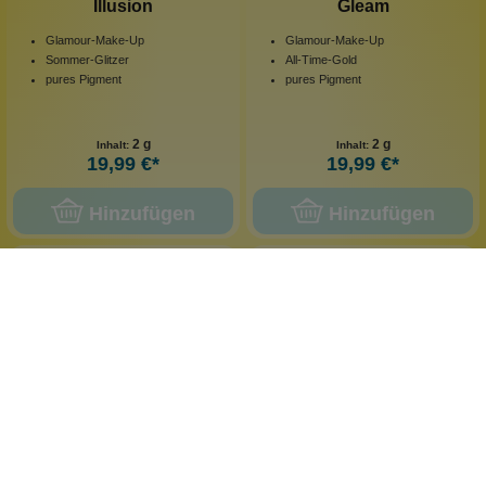
Illusion
Gleam
Glamour-Make-Up
Glamour-Make-Up
Sommer-Glitzer
All-Time-Gold
pures Pigment
pures Pigment
2 g
2 g
Inhalt:
Inhalt:
19,99 €*
19,99 €*
Hinzufügen
Hinzufügen