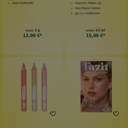
ohne Duftstoffe
Glamour-Make-Up
mischbare Farben
gut zu verblenden
2 g
4.5 ml
Inhalt:
Inhalt:
12,99 €*
15,99 €*