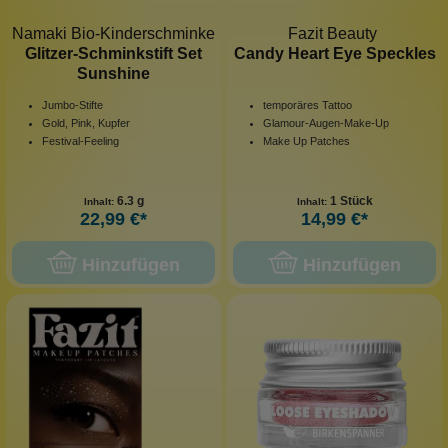
Namaki Bio-Kinderschminke
Fazit Beauty
Glitzer-Schminkstift Set
Candy Heart Eye Speckles
Sunshine
Jumbo-Stifte
temporäres Tattoo
Gold, Pink, Kupfer
Glamour-Augen-Make-Up
Festival-Feeling
Make Up Patches
6.3 g
1 Stück
Inhalt:
Inhalt:
22,99 €*
14,99 €*
Hinzufügen
Hinzufügen