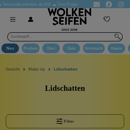
andkostenfrei ab 65€
☁ Deo Proben in jeder Bestellung
☁ Good
Neu
Proben
Deo
Sale
Schmuck
Haare
Gesicht
Make Up
Lidschatten
Lidschatten
Filter