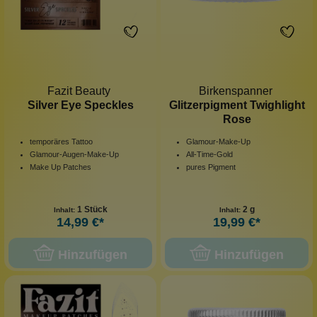
Fazit Beauty
Birkenspanner
Silver Eye Speckles
Glitzerpigment Twighlight
Rose
temporäres Tattoo
Glamour-Make-Up
Glamour-Augen-Make-Up
All-Time-Gold
Make Up Patches
pures Pigment
1 Stück
2 g
Inhalt:
Inhalt:
14,99 €*
19,99 €*
Hinzufügen
Hinzufügen